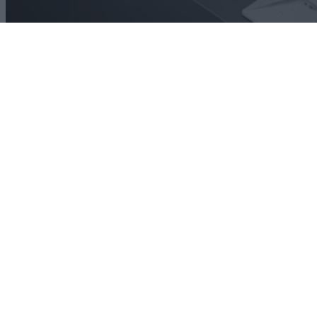
Technology
Starlink: Εντελώς δωρεάν ο εξοπλισμός και πάλι
στην Ελλάδα
08/08/2026