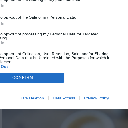
 In
Όνομα
*
to opt-out of the Sale of my Personal Data.
Email
*
 In
Ιστότοπος
to opt-out of processing my Personal Data for Targeted
sing.
 In
This site uses Akismet to reduce spam.
Learn how your comment
to opt-out of Collection, Use, Retention, Sale, and/or Sharing
data is processed.
ersonal Data that Is Unrelated with the Purposes for which it
lected.
 Out
Διαφήμιση
CONFIRM
Continue Reading
More Stories
Data Deletion
Data Access
Privacy Policy
More