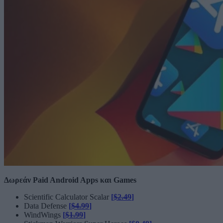
Δωρεάν Paid Android Apps και Games
Scientific Calculator Scalar
[
$2.49
]
Data Defense
[
$4.99
]
WindWings
[
$1.99
]