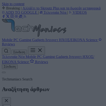
Skip to content
Breaking
|
Αλλάζει το Skroutz Plus και τα δωρεάν μεταφορικά
ADD TO GOOGLE
|
Τελευταία Νέα
|
VIDEOS
Mobile
PC
Gaming
Gadgets
Ιντερνετ
ΗΧΟΣ/ΕΙΚΟΝΑ
Science
Reviews
Σύνδεση
Τελευταία Νέα
Mobile
PC
Gaming
Gadgets
Ιντερνετ
ΗΧΟΣ/
ΕΙΚΟΝΑ
Science
Reviews
Σύνδεση
Techmaniacs Search
Αναζήτηση άρθρων