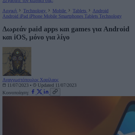
Ξεχάσατε τον κωδικό σας;
Αρχική
Technology
Mobile
Tablets
Android
Android
iPad
iPhone
Mobile
Smartphones
Tablets
Technology
Δωρεάν paid apps και games για Android
και iOS, μόνο για λίγο
Αναγνωστόπουλος Χαρίλαος
11/07/2023
•
Updated 11/07/2023
Κοινοποίηση: