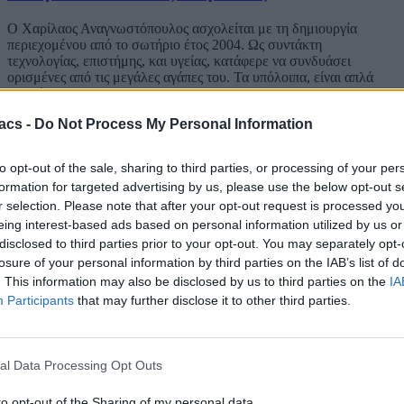
Ο Χαρίλαος Αναγνωστόπουλος ασχολείται με τη δημιουργία
περιεχομένου από το σωτήριο έτος 2004. Ως συντάκτη
τεχνολογίας, επιστήμης, και υγείας, κατάφερε να συνδυάσει
ορισμένες από τις μεγάλες αγάπες του. Τα υπόλοιπα, είναι απλά
ιστορία.
acs -
Do Not Process My Personal Information
Tags:
android
android app
android apps
android games
ios
ios app
No comments
to opt-out of the sale, sharing to third parties, or processing of your per
formation for targeted advertising by us, please use the below opt-out s
Αφήστε μια απάντηση
r selection. Please note that after your opt-out request is processed y
eing interest-based ads based on personal information utilized by us or
Η ηλ. διεύθυνση σας δεν δημοσιεύεται.
Τα υποχρεωτικά πεδία
disclosed to third parties prior to your opt-out. You may separately opt-
σημειώνονται με
*
losure of your personal information by third parties on the IAB’s list of
. This information may also be disclosed by us to third parties on the
IA
Σχόλιο
*
Participants
that may further disclose it to other third parties.
al Data Processing Opt Outs
to opt-out of the Sharing of my personal data.