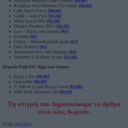
Stickman Warriors Super Heroes
[
$0.49
]
Kingdom War Premium TD Online
[
$0.99
]
Little Berry Forest
[
$0.99
]
Cubik – Icon Pack
[
$1.50
]
Word Quest PRO
[
$2.50
]
Hidden Numbers PRO
[
$2.50
]
Luci – Hack your dreams
[
$1
]
Evertale
[
$1
]
Glidey – Minimal puzzle game
[
$1
]
Data Defense
[
$5
]
Summoners Era: Idle Strategy
[
$1
]
Scientific Calculator Scalar
[
$2.50
]
Δωρεάν Paid iOS Apps και Games
Epica 2 Pro
[
$0.99
]
Queryable
[
$6.99
]
A Tale of a Little Berry Forest
[
$1.00
]
Wild Wolf Simulator 3D
[
$9.99
]
Τη στιγμή που δημοσιεύουμε το άρθρο
είναι όλες δωρεάν.
Πηγή:
9to5Toys