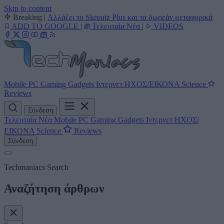
Skip to content
Breaking
|
Αλλάζει το Skroutz Plus και τα δωρεάν μεταφορικά
ADD TO GOOGLE
|
Τελευταία Νέα
|
VIDEOS
Mobile
PC
Gaming
Gadgets
Ιντερνετ
ΗΧΟΣ/ΕΙΚΟΝΑ
Science
Reviews
Σύνδεση
Τελευταία Νέα
Mobile
PC
Gaming
Gadgets
Ιντερνετ
ΗΧΟΣ/
ΕΙΚΟΝΑ
Science
Reviews
Σύνδεση
Techmaniacs Search
Αναζήτηση άρθρων