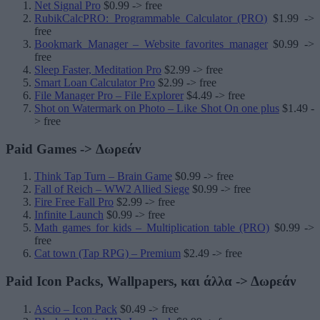
Net Signal Pro
$0.99 -> free
RubikCalcPRO: Programmable Calculator (PRO)
$1.99 ->
free
Bookmark Manager – Website favorites manager
$0.99 ->
free
Sleep Faster, Meditation Pro
$2.99 -> free
Smart Loan Calculator Pro
$2.99 -> free
File Manager Pro – File Explorer
$4.49 -> free
Shot on Watermark on Photo – Like Shot On one plus
$1.49 -
> free
Paid Games -> Δωρεάν
Think Tap Turn – Brain Game
$0.99 -> free
Fall of Reich – WW2 Allied Siege
$0.99 -> free
Fire Free Fall Pro
$2.99 -> free
Infinite Launch
$0.99 -> free
Math games for kids – Multiplication table (PRO)
$0.99 ->
free
Cat town (Tap RPG) – Premium
$2.49 -> free
Paid Icon Packs, Wallpapers, και άλλα -> Δωρεάν
Ascio – Icon Pack
$0.49 -> free