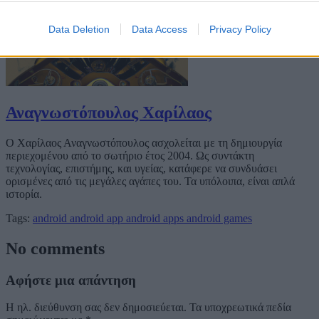
Data Deletion
Data Access
Privacy Policy
Αναγνωστόπουλος Χαρίλαος
Ο Χαρίλαος Αναγνωστόπουλος ασχολείται με τη δημιουργία
περιεχομένου από το σωτήριο έτος 2004. Ως συντάκτη
τεχνολογίας, επιστήμης, και υγείας, κατάφερε να συνδυάσει
ορισμένες από τις μεγάλες αγάπες του. Τα υπόλοιπα, είναι απλά
ιστορία.
Tags:
android
android app
android apps
android games
No comments
Αφήστε μια απάντηση
Η ηλ. διεύθυνση σας δεν δημοσιεύεται.
Τα υποχρεωτικά πεδία