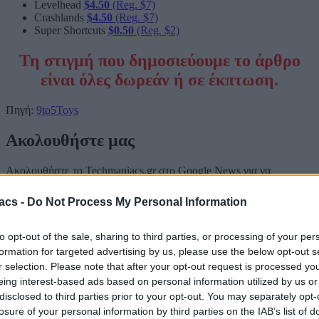
Levelhead
$4.50
(Reg. $7)
Crashlands
$4.50
(Reg. $7)
Super Shortcuts
$0.50
(Reg. $2)
Τη στιγμή που δημοσιεύουμε το άρθρο
είναι όλες δωρεάν ή σε έκπτωση.
Πηγή:
9to5Toys
Ακολουθήστε μας
Ακολουθήστε το Techmaniacs.gr στο Google News για να
διαβάζετε πρώτοι όλα τα τεχνολογικά νέα, ή προσθέστε μας στον
RSS feed reader και στα social media σας.
acs -
Do Not Process My Personal Information
to opt-out of the sale, sharing to third parties, or processing of your per
formation for targeted advertising by us, please use the below opt-out s
r selection. Please note that after your opt-out request is processed y
eing interest-based ads based on personal information utilized by us or
disclosed to third parties prior to your opt-out. You may separately opt-
losure of your personal information by third parties on the IAB’s list of