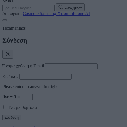
Search
Αναζήτηση
Δημοφιλή:
Cosmote
Samsung
Xiaomi
iPhone
AI
Techmaniacs
Σύνδεση
Όνομα χρήστη ή Email
Κωδικός
Please enter an answer in digits:
five − 5 =
Να με θυμάσαι