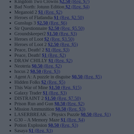
Kingdom Two Crowns
$2.50
(Reg. $7)
Bad North: Jotunn Edition
$2
(Reg. $4)
Meganoid 2
$1
(Reg. $2)
Heroes of Flatlandia
$1
(Reg. $2.50)
Gunslugs 3
$2.50
(Reg. $6)
Sir Questionnaire
$2.50
(Reg. $5.50)
Groundskeeper2
$1.50
(Reg. $3)
Heroes of Loot
$2
(Reg. $3.50)
Heroes of Loot 2
$2.50
(Reg. $5)
Peace, Death! 2
$1
(Reg. $3)
Peace, Death!
$1
(Reg. $2)
DRAW CHILLY
$1
(Reg. $2)
Neoteria
$0.50
(Reg. $2)
hocus 2
$0.50
(Reg. $3)
Agent A: A puzzle in disguise
$0.50
(Reg. $5)
Hidden Folks
$2
(Reg. $5)
This War of Mine
$1.50
(Reg. $15)
Galaxy Trader
$1
(Reg. $3)
DISTRAINT 2
$1.50
(Reg. $7.50)
Prison Run and Gun
$0.50
(Reg. $2)
Mission Ammunition
$0.50
(Reg. $3)
LASERBREAK – Physics Puzzle
$0.50
(Reg. $1)
G30 – A Memory Maze
$1
(Reg. $4)
Potion Explosion
$0.50
(Reg. $3)
Sasaya
$1
(Reg. $3)