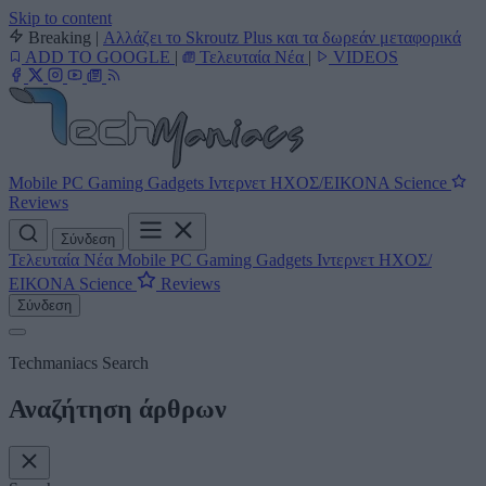
Skip to content
Breaking
|
Αλλάζει το Skroutz Plus και τα δωρεάν μεταφορικά
ADD TO GOOGLE
|
Τελευταία Νέα
|
VIDEOS
Mobile
PC
Gaming
Gadgets
Ιντερνετ
ΗΧΟΣ/ΕΙΚΟΝΑ
Science
Reviews
Σύνδεση
Τελευταία Νέα
Mobile
PC
Gaming
Gadgets
Ιντερνετ
ΗΧΟΣ/
ΕΙΚΟΝΑ
Science
Reviews
Σύνδεση
Techmaniacs Search
Αναζήτηση άρθρων