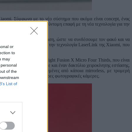
aomi. Σύμφωνα με το νέο σύστημα που ακόμα είναι concept, ένας
ακού. Εμείς είχαμε μια σύντομη επαφή με τη νέα τεχνολογία για την
λλοντικές μας συσκευές.
που υποστηρίζει Qi2 φόρτιση, ώστε να συνδέσουμε τον φακό και να
 ανιχνεύεται αμέσως από την τεχνολογία LaserLink της Xiaomi, που
sonal or
ection to
ou may
εκριμένος είναι 100MP Light Fusion X Micro Four Thirds, που είναι
 personal
 f/11. Παράλληλα, έχουμε και έναν δακτύλιο χειροκίνητης εστίασης,
αν σαν να είναι τραβηγμένες από κάποια mirrorless, με τρομερή
out of the
 λείπει από τις περισσότερες φωτογραφικές κάμερες.
 downstream
B’s List of