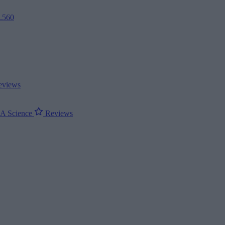
2.560
views
ΝΑ
Science
Reviews