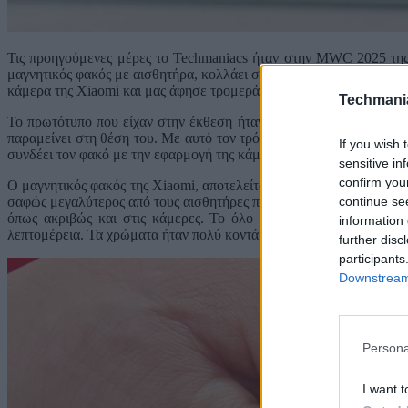
Τις προηγούμενες μέρες το Techmaniacs ήταν στην MWC 2025 της
μαγνητικός φακός με αισθητήρα, κολλάει στην πλάτη της συσκευής, 
κάμερα της Xiaomi και μας άφησε τρομερά καλές εντυπώσεις και σί
Techmani
Το πρωτότυπο που είχαν στην έκθεση ήταν ένα ειδικό Xiaomi 15, 
παραμείνει στη θέση του. Με αυτό τον τρόπο ο έξτρα φακός παίρνε
If you wish 
συνδέει τον φακό με την εφαρμογή της κάμερας, ώστε να την χρησι
sensitive in
confirm you
Ο μαγνητικός φακός της Xiaomi, αποτελείται από έναν IPS-C αισθητ
continue se
σαφώς μεγαλύτερος από τους αισθητήρες που έχουμε στα smartphones
όπως ακριβώς και στις κάμερες. Το όλο σύστημα δίνει πολύ την
information 
λεπτομέρεια. Τα χρώματα ήταν πολύ κοντά στην πραγματικότητα και 
further disc
participants
Downstream 
Persona
I want t