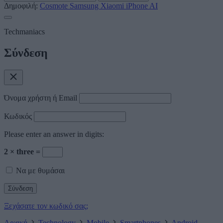
Δημοφιλή:
Cosmote
Samsung
Xiaomi
iPhone
AI
Techmaniacs
Σύνδεση
Όνομα χρήστη ή Email
Κωδικός
Please enter an answer in digits:
2 × three =
Να με θυμάσαι
Ξεχάσατε τον κωδικό σας;
Αρχική
Technology
Mobile
Smartphones
Android