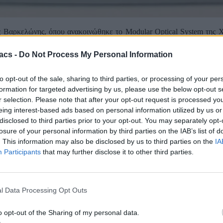
 Βαρκελώνης, όπου ανακοινώθηκε το Modular Optical System της Xi
όπου υπάρχουν δύο επαφές για την σύνδεση και την τροφοδοσία του φ
γουρα θα θέλαμε να το δούμε να κυκλοφορεί σαν πρόσθετο για τις με
acs -
Do Not Process My Personal Information
με δύο μικρές ακίδες στην πλάτη και κυκλικό μαγνήτη στην πλάτη, 
ι το ρεύμα που χρειάζεται από την μπαταρία του τηλεφώνου. Ο φακός
to opt-out of the sale, sharing to third parties, or processing of your per
μοποιούμε από την οθόνη αφής.
formation for targeted advertising by us, please use the below opt-out s
r selection. Please note that after your opt-out request is processed y
ήρα, παρόμοιο με αυτούς που έχουμε στις mirrorless κάμερες. Ο συγκ
eing interest-based ads based on personal information utilized by us or
 μας. Ο φακός είναι στα 35mm και το διάφραγμά του φτάνει μέχρι το
 αίσθηση μιας κανονικής κάμερας. Η ποιότητα των φωτογραφιών ήτ
disclosed to third parties prior to your opt-out. You may separately opt-
το δυναμικό εύρος, αυτό που πρέπει, ενώ διαθέτει και HDR, κάτι που
losure of your personal information by third parties on the IAB’s list of
. This information may also be disclosed by us to third parties on the
IA
Participants
that may further disclose it to other third parties.
l Data Processing Opt Outs
o opt-out of the Sharing of my personal data.