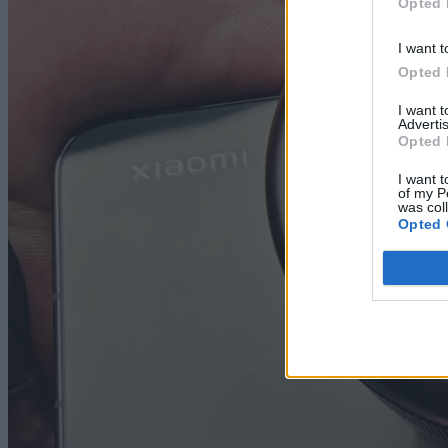
Opted 
I want t
Opted 
I want 
Advertis
Opted 
I want t
of my P
was col
Opted 