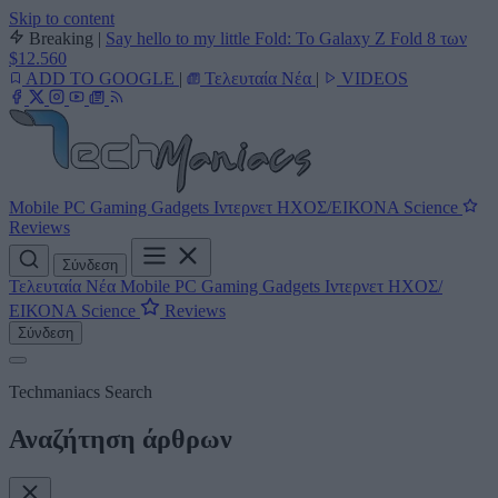
Skip to content
Breaking
|
Say hello to my little Fold: Το Galaxy Z Fold 8 των
$12.560
ADD TO GOOGLE
|
Τελευταία Νέα
|
VIDEOS
Mobile
PC
Gaming
Gadgets
Ιντερνετ
ΗΧΟΣ/ΕΙΚΟΝΑ
Science
Reviews
Σύνδεση
Τελευταία Νέα
Mobile
PC
Gaming
Gadgets
Ιντερνετ
ΗΧΟΣ/
ΕΙΚΟΝΑ
Science
Reviews
Σύνδεση
Techmaniacs Search
Αναζήτηση άρθρων