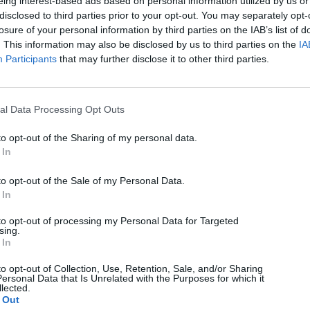
eing interest-based ads based on personal information utilized by us or
disclosed to third parties prior to your opt-out. You may separately opt-
losure of your personal information by third parties on the IAB’s list of
. This information may also be disclosed by us to third parties on the
IA
Participants
that may further disclose it to other third parties.
al Data Processing Opt Outs
to opt-out of the Sharing of my personal data.
 In
to opt-out of the Sale of my Personal Data.
 In
to opt-out of processing my Personal Data for Targeted
sing.
 In
to opt-out of Collection, Use, Retention, Sale, and/or Sharing
ersonal Data that Is Unrelated with the Purposes for which it
lected.
 Out