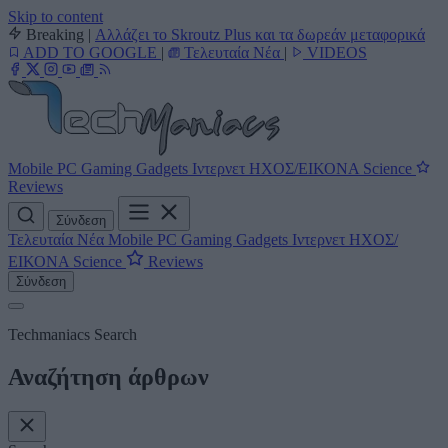
Skip to content
Breaking
|
Αλλάζει το Skroutz Plus και τα δωρεάν μεταφορικά
ADD TO GOOGLE
|
Τελευταία Νέα
|
VIDEOS
Mobile
PC
Gaming
Gadgets
Ιντερνετ
ΗΧΟΣ/ΕΙΚΟΝΑ
Science
Reviews
Σύνδεση
Τελευταία Νέα
Mobile
PC
Gaming
Gadgets
Ιντερνετ
ΗΧΟΣ/
ΕΙΚΟΝΑ
Science
Reviews
Σύνδεση
Techmaniacs Search
Αναζήτηση άρθρων