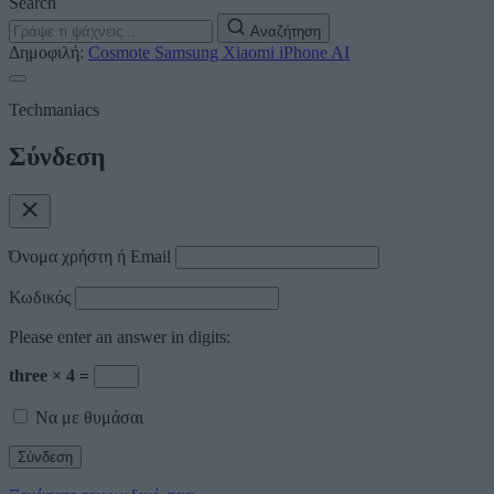
Search
Αναζήτηση
Δημοφιλή:
Cosmote
Samsung
Xiaomi
iPhone
AI
Techmaniacs
Σύνδεση
Όνομα χρήστη ή Email
Κωδικός
Please enter an answer in digits:
three × 4 =
Να με θυμάσαι