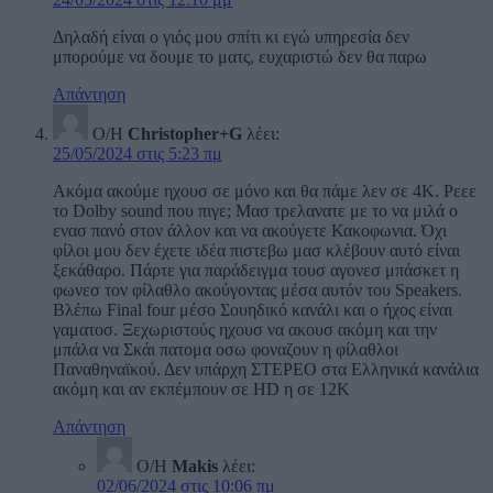
Δηλαδή είναι ο γιός μου σπίτι κι εγώ υπηρεσία δεν
μπορούμε να δουμε το ματς, ευχαριστώ δεν θα παρω
Απάντηση
Ο/Η
Christopher+G
λέει:
25/05/2024 στις 5:23 πμ
Ακόμα ακούμε ηχουσ σε μόνο και θα πάμε λεν σε 4Κ. Ρεεε
το Dolby sound που πιγε; Μασ τρελανατε με το να μιλά ο
ενασ πανό στον άλλον και να ακούγετε Κακοφωνια. Όχι
φίλοι μου δεν έχετε ιδέα πιστεβω μασ κλέβουν αυτό είναι
ξεκάθαρο. Πάρτε για παράδειγμα τουσ αγονεσ μπάσκετ η
φωνεσ τον φίλαθλο ακούγοντας μέσα αυτόν του Speakers.
Βλέπω Final four μέσο Σουηδικό κανάλι και ο ήχος είναι
γαματοσ. Ξεχωριστούς ηχουσ να ακουσ ακόμη και την
μπάλα να Σκάι πατομα οσω φοναζουν η φίλαθλοι
Παναθηναϊκού. Δεν υπάρχη ΣΤΕΡΕΟ στα Ελληνικά κανάλια
ακόμη και αν εκπέμπουν σε HD η σε 12Κ
Απάντηση
Ο/Η
Makis
λέει:
02/06/2024 στις 10:06 πμ