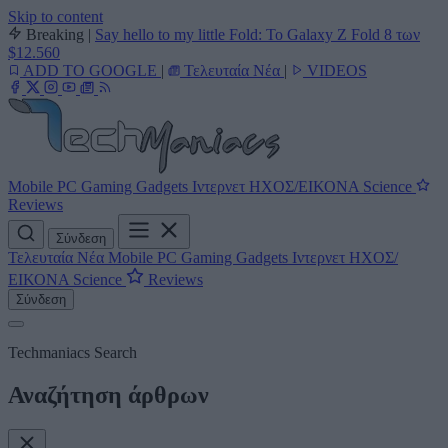
Skip to content
Breaking
|
Say hello to my little Fold: Το Galaxy Z Fold 8 των
$12.560
ADD TO GOOGLE
|
Τελευταία Νέα
|
VIDEOS
Mobile
PC
Gaming
Gadgets
Ιντερνετ
ΗΧΟΣ/ΕΙΚΟΝΑ
Science
Reviews
Σύνδεση
Τελευταία Νέα
Mobile
PC
Gaming
Gadgets
Ιντερνετ
ΗΧΟΣ/
ΕΙΚΟΝΑ
Science
Reviews
Σύνδεση
Techmaniacs Search
Αναζήτηση άρθρων