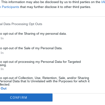
. This information may also be disclosed by us to third parties on the
IA
Participants
that may further disclose it to other third parties.
al Data Processing Opt Outs
to opt-out of the Sharing of my personal data.
 In
to opt-out of the Sale of my Personal Data.
 In
to opt-out of processing my Personal Data for Targeted
sing.
 In
to opt-out of Collection, Use, Retention, Sale, and/or Sharing
ersonal Data that Is Unrelated with the Purposes for which it
Technology
lected.
 Out
Απόφαση σταθμός με τη Γαλλία να βάζει τέλος στις
τηλεφωνικές πωλήσεις
CONFIRM