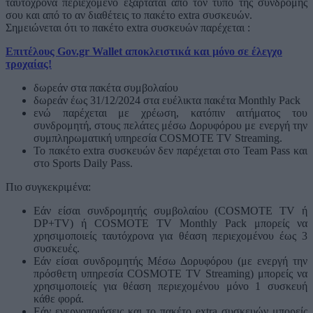
ταυτόχρονα περιεχόμενο εξαρτάται από τον τύπο της συνδρομής
σου και από το αν διαθέτεις το πακέτο extra συσκευών.
Σημειώνεται ότι το πακέτο extra συσκευών παρέχεται :
Επιτέλους Gov.gr Wallet αποκλειστικά και μόνο σε έλεγχο
τροχαίας!
δωρεάν στα πακέτα συμβολαίου
δωρεάν έως 31/12/2024 στα ευέλικτα πακέτα Monthly Pack
ενώ παρέχεται με χρέωση, κατόπιν αιτήματος του
συνδρομητή, στους πελάτες μέσω Δορυφόρου με ενεργή την
συμπληρωματική υπηρεσία COSMOTE TV Streaming.
Το πακέτο extra συσκευών δεν παρέχεται στο Team Pass και
στο Sports Daily Pass.
Πιο συγκεκριμένα:
Εάν είσαι συνδρομητής συμβολαίου (COSMOTE TV ή
DP+TV) ή COSMOTE TV Monthly Pack μπορείς να
χρησιμοποιείς ταυτόχρονα για θέαση περιεχομένου έως 3
συσκευές.
Εάν είσαι συνδρομητής Μέσω Δορυφόρου (με ενεργή την
πρόσθετη υπηρεσία COSMOTE TV Streaming) μπορείς να
χρησιμοποιείς για θέαση περιεχομένου μόνο 1 συσκευή
κάθε φορά.
Εάν ενεργοποιήσεις και τo πακέτο extra συσκευών μπορείς