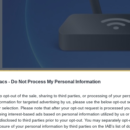
Android
acs -
Do Not Process My Personal Information
Η εφαρμογή για Wi-Fi που πρέπει να έχουμε στο
κινητό μας
to opt-out of the sale, sharing to third parties, or processing of your per
07/08/2026
formation for targeted advertising by us, please use the below opt-out s
r selection. Please note that after your opt-out request is processed y
eing interest-based ads based on personal information utilized by us or
disclosed to third parties prior to your opt-out. You may separately opt-
losure of your personal information by third parties on the IAB’s list of