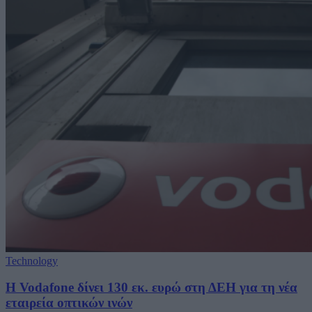
Technology
H Vodafone δίνει 130 εκ. ευρώ στη ΔΕΗ για τη νέα
εταιρεία οπτικών ινών