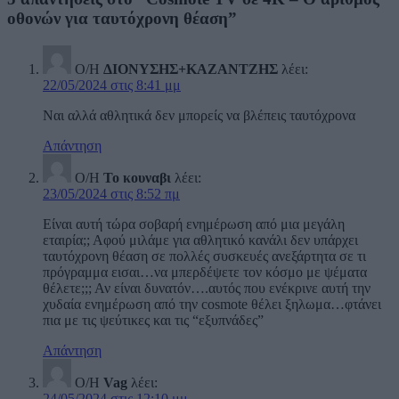
οθονών για ταυτόχρονη θέαση”
Ο/Η
ΔΙΟΝΥΣΗΣ+ΚΑΖΑΝΤΖΗΣ
λέει:
22/05/2024 στις 8:41 μμ
Ναι αλλά αθλητικά δεν μπορείς να βλέπεις ταυτόχρονα
Απάντηση
Ο/Η
Το κουναβι
λέει:
23/05/2024 στις 8:52 πμ
Είναι αυτή τώρα σοβαρή ενημέρωση από μια μεγάλη
εταιρία;; Αφού μιλάμε για αθλητικό κανάλι δεν υπάρχει
ταυτόχρονη θέαση σε πολλές συσκευές ανεξάρτητα σε τι
πρόγραμμα εισαι…να μπερδέψετε τον κόσμο με ψέματα
θέλετε;;; Αν είναι δυνατόν….αυτός που ενέκρινε αυτή την
χυδαία ενημέρωση από την cosmote θέλει ξηλωμα…φτάνει
πια με τις ψεύτικες και τις “εξυπνάδες”
Απάντηση
Ο/Η
Vag
λέει:
24/05/2024 στις 12:10 μμ