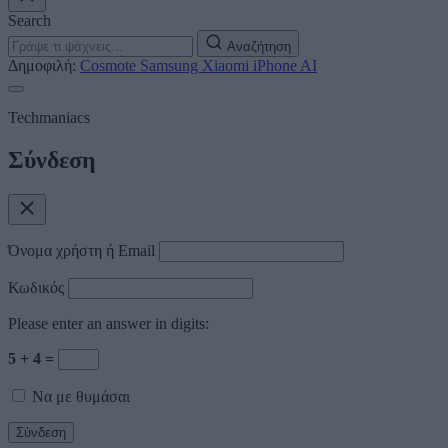
Search
Αναζήτηση
Δημοφιλή:
Cosmote
Samsung
Xiaomi
iPhone
AI
Techmaniacs
Σύνδεση
Όνομα χρήστη ή Email
Κωδικός
Please enter an answer in digits:
5 + 4 =
Να με θυμάσαι