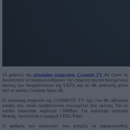
Οι χρήστες της
streaming υπηρεσίας Cosmote TV
θα έχουν τη
δυνατότητα να παρακολουθήσουν την επόμενη τριετία πιλεγμένους
αγώνες των διοργανώσεων της UEFA και σε 4K ανάλυση, μέσα
από το κανάλι Cosmote Sport 4K.
Η streaming υπηρεσία της COSMOTE TV έχει ένα 4K αθλητικό
κανάλι στο οποίο προβάλλονται επιλεγμένοι live αγώνες. Για το
κανάλι απαιτείται ταχύτητα >18Mbps. Για καλύτερη εμπειρία
θέασης, προτείνεται η γραμμή VDSL/Fiber.
Ο αριθμός των συσκευών που μπορείς να παρακολουθείς