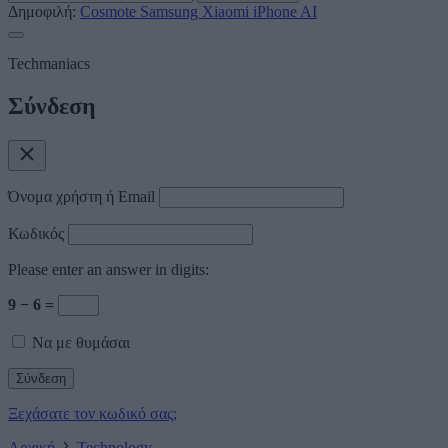
Δημοφιλή:
Cosmote
Samsung
Xiaomi
iPhone
AI
Techmaniacs
Σύνδεση
Όνομα χρήστη ή Email
Κωδικός
Please enter an answer in digits:
9 − 6 =
Να με θυμάσαι
Ξεχάσατε τον κωδικό σας;
Αρχική
Technology