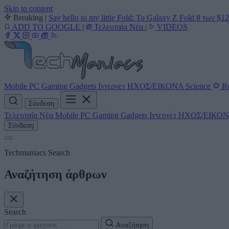
Skip to content
Breaking
|
Say hello to my little Fold: Το Galaxy Z Fold 8 των $1
ADD TO GOOGLE
|
Τελευταία Νέα
|
VIDEOS
Mobile
PC
Gaming
Gadgets
Ιντερνετ
ΗΧΟΣ/ΕΙΚΟΝΑ
Science
Re
Σύνδεση
Τελευταία Νέα
Mobile
PC
Gaming
Gadgets
Ιντερνετ
ΗΧΟΣ/ΕΙΚΟ
Σύνδεση
Techmaniacs Search
Αναζήτηση άρθρων
Search
Αναζήτηση