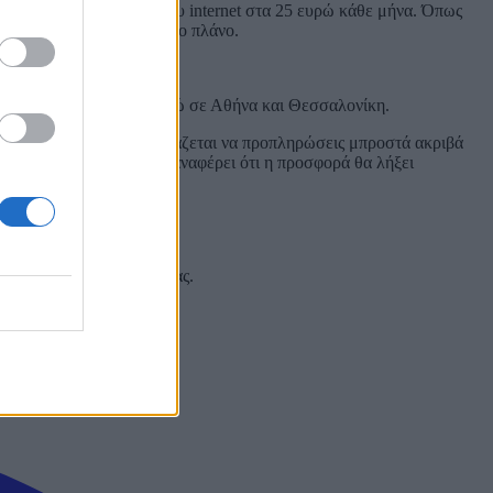
ια πρόγραμμα απεριόριστου internet στα 25 ευρώ κάθε μήνα. Όπως
ί με επιτυχία κάθε μήνα το πλάνο.
 και το Frog στα 144 ευρώ σε Αθήνα και Θεσσαλονίκη.
ι το γεγονός ότι δεν χρειάζεται να προπληρώσεις μπροστά ακριβά
ω το εν λόγω άρθρο να αναφέρει ότι η προσφορά θα λήξει
 και στα social media σας.