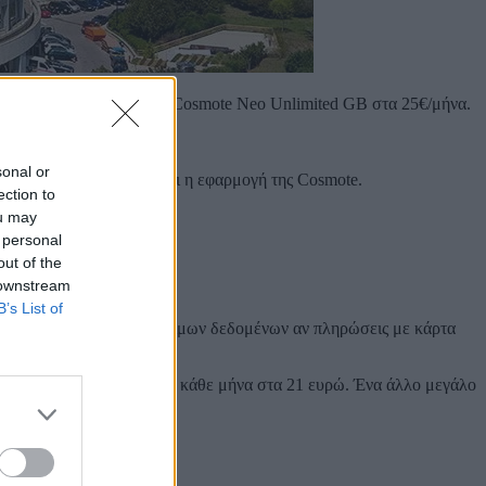
 GB στα 21€/μήνα και το Cosmote Neo Unlimited GB στα 25€/μήνα.
ε την Cosmote.
sonal or
 με βάση τα όσα αναφέρει η εφαρμογή της Cosmote.
ection to
ou may
 personal
out of the
 downstream
B’s List of
 διπλασιασμός των διαθέσιμων δεδομένων αν πληρώσεις με κάρτα
smote θα σου δώσει 100 GB κάθε μήνα στα 21 ευρώ. Ένα άλλο μεγάλο
ote.