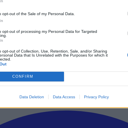
In
η τιμή του είναι ίσως από τις καλύτερες που θα μπορούσες να βρεις γ
te αναφέρει ότι διατηρείται η τιμή του για πάντα, αρκεί να ανανεωθε
o opt-out of the Sale of my Personal Data.
In
Nova
με απεριόριστα δεδομένα αλλά με όριο που έβγαλε, ενώ υπάρχει
to opt-out of processing my Personal Data for Targeted
ing.
αι ένα μεγάλο πλεονέκτημα που έχουν εκτός από τη χαμηλή τιμή είνα
In
 να ανανεώνονται συνεχώς, με την Cosmote αυτή τη στιγμή που γράφ
o opt-out of Collection, Use, Retention, Sale, and/or Sharing
ersonal Data that Is Unrelated with the Purposes for which it
lected.
Out
ρώτοι όλα τα τεχνολογικά νέα, ή προσθέστε μας στον RSS feed reader
CONFIRM
Data Deletion
Data Access
Privacy Policy