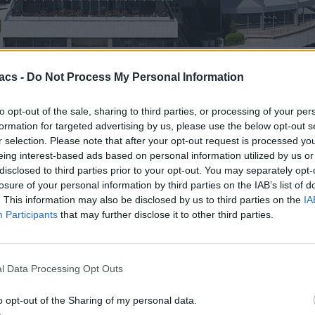
οσφορές του Cosmote Neo λήγουν στις 15/6/2026: το Cosmote Neo 50
acs -
Do Not Process My Personal Information
έωση γίνει με κάρτα Payzy, η τιμή διατηρείται για πάντα σύμφωνα μ
ύν εκ των προτέρων μεγάλη εφάπαξ καταβολή.
to opt-out of the sale, sharing to third parties, or processing of your per
o λήγουν σε λίγες ημέρες και συγκεκριμένα στις 15/6, τουλάχιστον
formation for targeted advertising by us, please use the below opt-out s
r selection. Please note that after your opt-out request is processed y
eing interest-based ads based on personal information utilized by us or
disclosed to third parties prior to your opt-out. You may separately opt-
 Neo 50 GB;
losure of your personal information by third parties on the IAB’s list of
. This information may also be disclosed by us to third parties on the
IA
υρώ το μήνα και ένα από τα μεγάλα πλεονεκτήματα που έχει είναι ο
Participants
that may further disclose it to other third parties.
ς μια χρεωστική ή άυλη κάρτα που έχεις βγάλει από το Payzy, η Co
τος διατηρείται για πάντα, τουλάχιστον με βάση όσα αναφέρει η Cosm
l Data Processing Opt Outs
 Neo Unlimited GB;
o opt-out of the Sharing of my personal data.