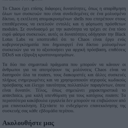
Το Chaos έχει επίσης διάφορες δυνατότητες, όπως η απαρίθμηση
όλων των συσκευών που είναι συνδεδεμένες σε ένα μολυσμένο
δίκτυο, η εκτέλεση απομακρυσμένων shells που επιτρέπουν στους
επιτιθέμενους να εκτελούν εντολές και η φόρτωση πρόσθετων
modules. Σε συνδυασμό με την ικανότητα να τρέχει σε ένα τόσο
ευρύ φάσμα συσκευών, αυτές οι δυνατότητες οδήγησαν την Black
Lotus Labs να υποπτευθεί ότι το Chaos είναι έργο ενός
κυβερνοεγκληματία που δημιουργεί ένα δίκτυο μολυσμένων
συσκευών για να το αξιοποιήσει για αρχική πρόσβαση, επιθέσεις
DDoS και εξόρυξη κρυπτονομισμάτων.
Τα δύο πιο σημαντικά πράγματα που μπορούν να κάνουν οι
άνθρωποι για να αποτρέψουν τις μολύνσεις Chaos είναι να
διατηρούν όλα τα routers, τους διακομιστές και άλλες συσκευές
πλήρως ενημερωμένες και να χρησιμοποιούν ισχυρούς κωδικούς
πρόσβασης και έλεγχο ταυτότητας πολλαπλών παραγόντων, όποτε
είναι δυνατόν. Τέλος, όπως σημειώνει χαρακτηριστικά το
arstechnica, μια καλή υπενθύμιση για τους κατόχους routers: Τα
περισσότερα κακόβουλα εργαλεία δεν μπορούν να επιβιώσουν από
μια επανεκκίνηση. Εξετάστε το ενδεχόμενο επανεκκίνησης της
συσκευής σας κάθε εβδομάδα περίπου.
Ακολουθήστε μας