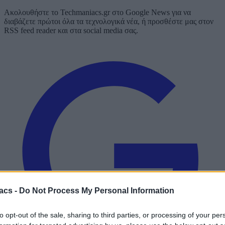
Ακολουθήστε το Techmaniacs.gr στο Google News για να
διαβάζετε πρώτοι όλα τα τεχνολογικά νέα, ή προσθέστε μας στον
RSS feed reader και στα social media σας.
acs -
Do Not Process My Personal Information
to opt-out of the sale, sharing to third parties, or processing of your per