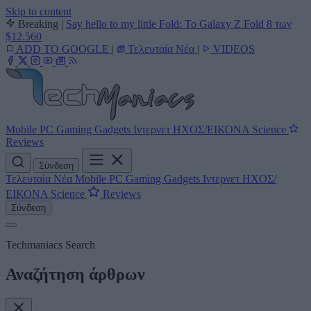
Skip to content
Breaking
|
Say hello to my little Fold: Το Galaxy Z Fold 8 των
$12.560
ADD TO GOOGLE
|
Τελευταία Νέα
|
VIDEOS
Mobile
PC
Gaming
Gadgets
Ιντερνετ
ΗΧΟΣ/ΕΙΚΟΝΑ
Science
Reviews
Σύνδεση
Τελευταία Νέα
Mobile
PC
Gaming
Gadgets
Ιντερνετ
ΗΧΟΣ/
ΕΙΚΟΝΑ
Science
Reviews
Σύνδεση
Techmaniacs Search
Αναζήτηση άρθρων