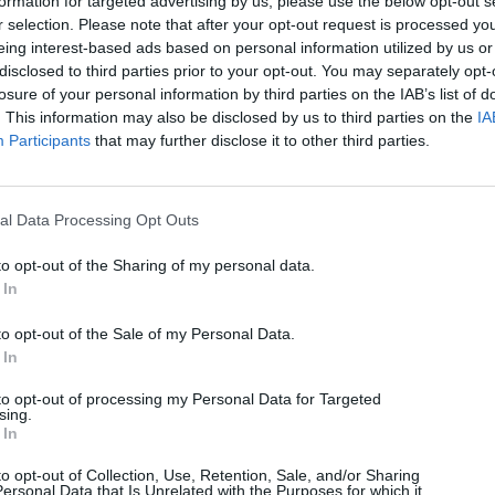
formation for targeted advertising by us, please use the below opt-out s
r selection. Please note that after your opt-out request is processed y
eing interest-based ads based on personal information utilized by us or
disclosed to third parties prior to your opt-out. You may separately opt-
losure of your personal information by third parties on the IAB’s list of
Add to preferred sources
. This information may also be disclosed by us to third parties on the
IA
Participants
that may further disclose it to other third parties.
al Data Processing Opt Outs
to opt-out of the Sharing of my personal data.
 In
to opt-out of the Sale of my Personal Data.
 In
to opt-out of processing my Personal Data for Targeted
sing.
Baladis Koumpouras
 In
to opt-out of Collection, Use, Retention, Sale, and/or Sharing
ersonal Data that Is Unrelated with the Purposes for which it