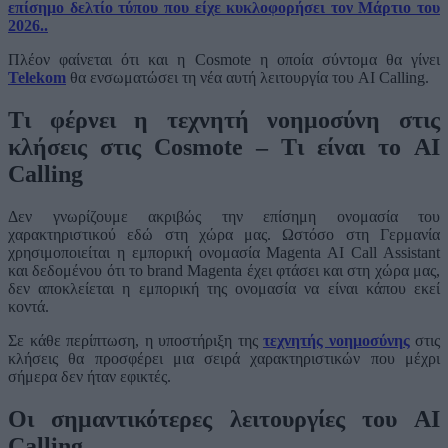
επίσημο δελτίο τύπου που είχε κυκλοφορήσει τον Μάρτιο του
2026..
Πλέον φαίνεται ότι και η Cosmote η οποία σύντομα θα γίνει
Telekom
θα ενσωματώσει τη νέα αυτή λειτουργία του AI Calling.
Τι φέρνει η τεχνητή νοημοσύνη στις
κλήσεις στις Cosmote – Τι είναι το AI
Calling
Δεν γνωρίζουμε ακριβώς την επίσημη ονομασία του
χαρακτηριστικού εδώ στη χώρα μας. Ωστόσο στη Γερμανία
χρησιμοποιείται η εμπορική ονομασία Magenta AI Call Assistant
και δεδομένου ότι το brand Magenta έχει φτάσει και στη χώρα μας,
δεν αποκλείεται η εμπορική της ονομασία να είναι κάπου εκεί
κοντά.
Σε κάθε περίπτωση, η υποστήριξη της
τεχνητής νοημοσύνης
στις
κλήσεις θα προσφέρει μια σειρά χαρακτηριστικών που μέχρι
σήμερα δεν ήταν εφικτές.
Οι σημαντικότερες λειτουργίες του AI
Calling