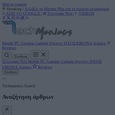
Skip to content
Breaking
|
Αλλάζει το Skroutz Plus και τα δωρεάν μεταφορικά
ADD TO GOOGLE
|
Τελευταία Νέα
|
VIDEOS
Mobile
PC
Gaming
Gadgets
Ιντερνετ
ΗΧΟΣ/ΕΙΚΟΝΑ
Science
Reviews
Σύνδεση
Τελευταία Νέα
Mobile
PC
Gaming
Gadgets
Ιντερνετ
ΗΧΟΣ/
ΕΙΚΟΝΑ
Science
Reviews
Σύνδεση
Techmaniacs Search
Αναζήτηση άρθρων