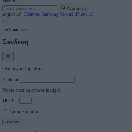
Search
Αναζήτηση
Δημοφιλή:
Cosmote
Samsung
Xiaomi
iPhone
AI
Techmaniacs
Σύνδεση
Όνομα χρήστη ή Email
Κωδικός
Please enter an answer in digits:
10 − 6 =
Να με θυμάσαι