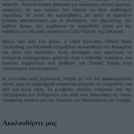
ανοικτές Amazon-hosted databases για διάφορους τύπους αρχείων,
ορισμένες εκ των οποίων δεν έπρεπε να ήταν διαθέσιμες
δημοσίως.
Το κοινό δεν καταλαβαίνει, ότι αυτοί οι high-level
systems administrators και οι developers, είτε βαριούνται, είτε
κόβουν δρόμο. Δεν λαμβάνουν τα απαραίτητα μέτρα για την
ασφάλεια των big data,
αναφέρει ο Chris Vickery, της UpGuard.
Μόλις πριν από ένα χρόνο, ο Chief Executive Officer Mark
Zuckerberg του Facebook ετοιμαζόταν να καταθέσει στο Κογκρέσο
για άλλο ένα σκάνδαλο. Ενός developer που παρέδωσε τα
δεδομένα εκατομμυρίων χρηστών στην Cambridge Analytica, μια
εταιρεία συμβούλων που βοήθησε τον Donald Trump στην
προεκλογική του εκστρατεία.
Η τελευταία αυτή περίπτωση, δείχνει με τον πιο χαρακτηριστικό
τρόπο, πως τα προβλήματα ασφαλείας μπορούν να ενισχυθούν και
από μια άλλη τάση. Τη μετάβαση πολλών εταιρειών από την
επεξεργασία των δεδομένων στα δικά τους datacenters σε cloud-
computing services από την Amazon, την Microsoft και την Google.
Ακολουθήστε μας