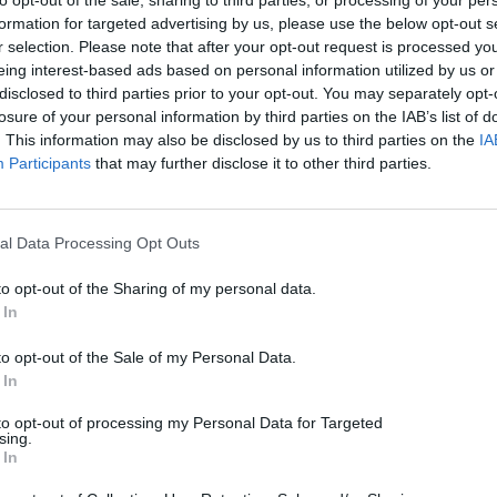
Editor in Chief @ techmaniacs.gr με μεγάλη αγάπη για τα κινητά
τηλέφωνα και την επιστήμη. Ξεκίνησε το 2018 να εργάζεται στο
formation for targeted advertising by us, please use the below opt-out s
techmaniacs.gr μετά από ένα σύντομο πέρασμα από myphone.gr
r selection. Please note that after your opt-out request is processed y
και digitallife.gr. Από τότε συνεχίζει μέχρι και σήμερα να κάνει
eing interest-based ads based on personal information utilized by us or
αυτό που αγαπάει. Περισσότερα στο
disclosed to third parties prior to your opt-out. You may separately opt-
https://baladiskoumpouras.link/
losure of your personal information by third parties on the IAB’s list of
. This information may also be disclosed by us to third parties on the
IA
Tags:
facebook
Participants
that may further disclose it to other third parties.
No comments
Αφήστε μια απάντηση
al Data Processing Opt Outs
Η ηλ. διεύθυνση σας δεν δημοσιεύεται.
Τα υποχρεωτικά πεδία
to opt-out of the Sharing of my personal data.
σημειώνονται με
*
 In
Σχόλιο
*
to opt-out of the Sale of my Personal Data.
 In
to opt-out of processing my Personal Data for Targeted
sing.
 In