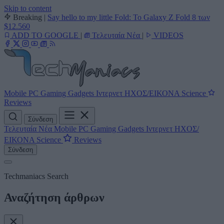
Skip to content
Breaking
|
Say hello to my little Fold: Το Galaxy Z Fold 8 των
$12.560
ADD TO GOOGLE
|
Τελευταία Νέα
|
VIDEOS
Mobile
PC
Gaming
Gadgets
Ιντερνετ
ΗΧΟΣ/ΕΙΚΟΝΑ
Science
Reviews
Σύνδεση
Τελευταία Νέα
Mobile
PC
Gaming
Gadgets
Ιντερνετ
ΗΧΟΣ/
ΕΙΚΟΝΑ
Science
Reviews
Σύνδεση
Techmaniacs Search
Αναζήτηση άρθρων