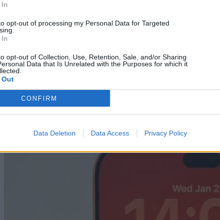
 In
to opt-out of processing my Personal Data for Targeted
sing.
 In
to opt-out of Collection, Use, Retention, Sale, and/or Sharing
ersonal Data that Is Unrelated with the Purposes for which it
Android
lected.
 Out
Η εφαρμογή για Wi-Fi που πρέπει να έχουμε στο
κινητό μας
CONFIRM
07/08/2026
Data Deletion
Data Access
Privacy Policy