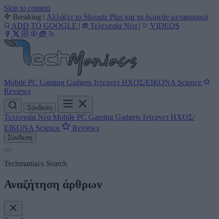
Skip to content
Breaking
|
Αλλάζει το Skroutz Plus και τα δωρεάν μεταφορικά
ADD TO GOOGLE
|
Τελευταία Νέα
|
VIDEOS
Mobile
PC
Gaming
Gadgets
Ιντερνετ
ΗΧΟΣ/ΕΙΚΟΝΑ
Science
Reviews
Σύνδεση
Τελευταία Νέα
Mobile
PC
Gaming
Gadgets
Ιντερνετ
ΗΧΟΣ/
ΕΙΚΟΝΑ
Science
Reviews
Σύνδεση
Techmaniacs Search
Αναζήτηση άρθρων