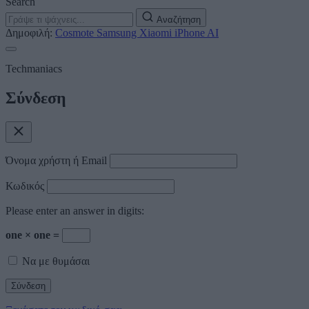
Search
Αναζήτηση
Δημοφιλή:
Cosmote
Samsung
Xiaomi
iPhone
AI
Techmaniacs
Σύνδεση
Όνομα χρήστη ή Email
Κωδικός
Please enter an answer in digits:
one × one =
Να με θυμάσαι