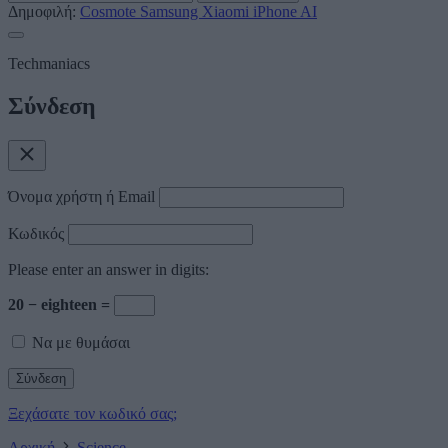
Δημοφιλή:
Cosmote
Samsung
Xiaomi
iPhone
AI
Techmaniacs
Σύνδεση
Όνομα χρήστη ή Email
Κωδικός
Please enter an answer in digits:
20 − eighteen =
Να με θυμάσαι
Ξεχάσατε τον κωδικό σας;
Αρχική
Science