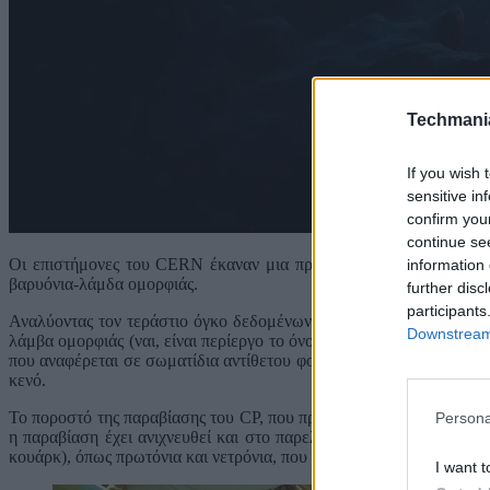
Techmani
If you wish 
sensitive in
confirm you
continue se
Οι επιστήμονες του CERN έκαναν μια πρωτοποριακή ανακάλυψη, πο
information 
βαρυόνια-λάμδα ομορφιάς.
further disc
participants
Αναλύοντας τον τεράστιο όγκο δεδομένων του LHC (Large Hadron 
Downstream 
λάμβα ομορφιάς (ναι, είναι περίεργο το όνομα). Συγκεκριμένα, παρ
που αναφέρεται σε σωματίδια αντίθετου φορτίου. Αυτό δίνει μια κρ
κενό.
Το ποροστό της παραβίασης του CP, που προβλέπεται από το Καθιερ
Persona
η παραβίαση έχει ανιχνευθεί και στο παρελθόν, μόνο σε σωματίδι
κουάρκ), όπως πρωτόνια και νετρόνια, που είναι και και το μεγαλύτ
I want t