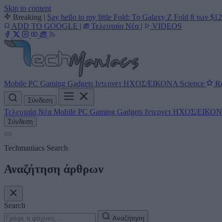
Skip to content
Breaking
|
Say hello to my little Fold: Το Galaxy Z Fold 8 των $1
ADD TO GOOGLE
|
Τελευταία Νέα
|
VIDEOS
Mobile
PC
Gaming
Gadgets
Ιντερνετ
ΗΧΟΣ/ΕΙΚΟΝΑ
Science
Re
Σύνδεση
Τελευταία Νέα
Mobile
PC
Gaming
Gadgets
Ιντερνετ
ΗΧΟΣ/ΕΙΚΟ
Σύνδεση
Techmaniacs Search
Αναζήτηση άρθρων
Search
Αναζήτηση