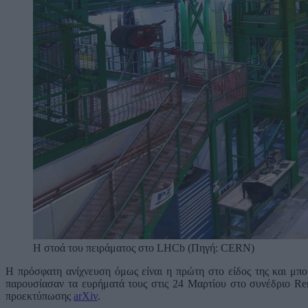
Η στοά του πειράματος στο LHCb (Πηγή: CERN)
Η πρόσφατη ανίχνευση όμως είναι η πρώτη στο είδος της και μπο
παρουσίασαν τα ευρήματά τους στις 24 Μαρτίου στο συνέδριο Ren
προεκτύπωσης
arXiv
.