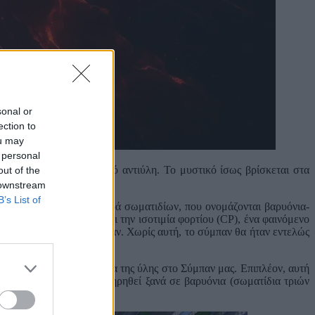
sonal or
ection to
ou may
 personal
ται από ύλη και όχι από αντιύλη. Το μυστικό ίσως βρίσκεται στα
out of the
 downstream
B’s List of
υμμετρία στη συμπεριφορά σωματιδίων, που ονομάζονται βαρυόνια-
ντιύλης. Αυτό παραβιάζει την ισοτιμία φορτίου (CP), ένα φαινόμενο
αντιύλη, στο πρώιμο σύμπαν. Χωρίς αυτή, το σύμπαν θα ήταν εντελώς
 να εξηγήσει την αφθονία της ύλης στο Σύμπαν μας. Επιπλέον, αυτή
μεσόνια. Δεν είχε παρατηρηθεί ξανά σε βαρυόνια (σωματίδια τριών