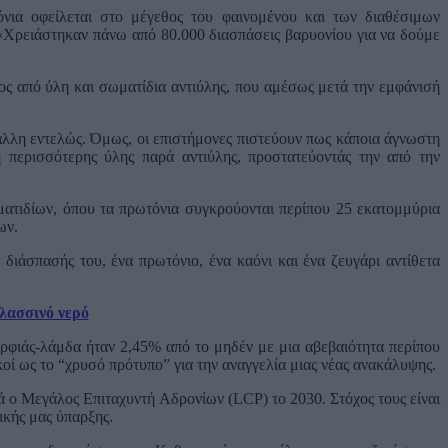
νια οφείλεται στο μέγεθος του φαινομένου και των διαθέσιμων
 «Χρειάστηκαν πάνω από 80.000 διασπάσεις βαρυονίου για να δούμε
 από ύλη και σωματίδια αντιύλης, που αμέσως μετά την εμφάνισή
 άλλη εντελώς. Όμως, οι επιστήμονες πιστεύουν πως κάποια άγνωστη
περισσότερης ύλης παρά αντιύλης, προστατεύοντάς την από την
ατιδίων, όπου τα πρωτόνια συγκρούονται περίπου 25 εκατομμύρια
ων.
διάσπασής του, ένα πρωτόνιο, ένα καόνι και ένα ζευγάρι αντίθετα
αλασσινό νερό
φιάς-λάμδα ήταν 2,45% από το μηδέν με μια αβεβαιότητα περίπου
οί ως το “χρυσό πρότυπο” για την αναγγελία μιας νέας ανακάλυψης.
νά ο Μεγάλος Επιταχυντή Αδρονίων (LCP) το 2030. Στόχος τους είναι
ικής μας ύπαρξης.