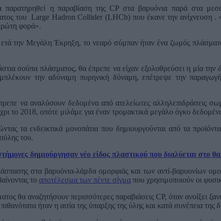
να παρατηρηθεί η παραβίαση της CP στα βαρυόνια παρά στα μεσό
ατος του Large Hadron Collider (LHCb) που έκανε την ανίχνευση .
πρώτη φορά».
τά την Μεγάλη Έκρηξη, το νεαρό σύμπαν ήταν ένα ζωμός πλάσματος
άστια σούπα πλάσματος, θα έπρεπε να είχαν εξολοθρεύσει η μία την
εμπλέκουν την αδύναμη πυρηνική δύναμη, επέτρεψε την παραγωγή 
έπρεπε να αναλύσουν δεδομένα από ατελείωτες αλληλεπιδράσεις σωμ
χρι το 2018, οπότε μιλάμε για έναν τρομακτικά μεγάλο όγκο δεδομέν
ντας τα ενδεικτικά μονοπάτια που δημιουργούνται από τα προϊόντα 
τιύλης του.
τήμονες δημιούργησαν νέο είδος πλαστικού που διαλύεται στο θ
άσπασης στα βαρυόνια-λάμδα ομορφιάς και των αντί-βαρυονίων ομορ
βαίνοντας το
αποτέλεσμα των πέντε σίγμα
που χρησιμοποιούν οι φυσικ
ματος θα αναζητήσουν περισσότερες παραβιάσεις CP, όταν ανοίξει ξα
θανότατα ήταν η αιτία της ύπαρξης της ύλης και κατά συνέπεια της δ