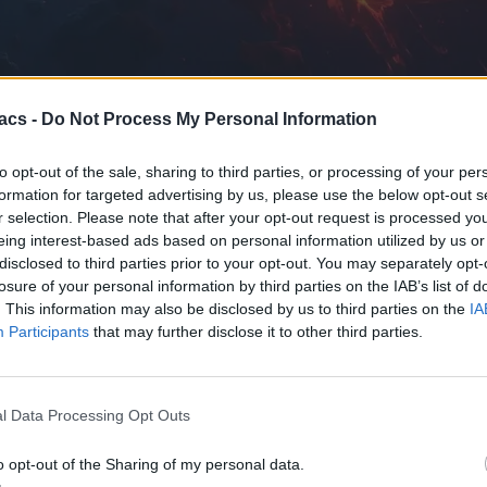
acs -
Do Not Process My Personal Information
to opt-out of the sale, sharing to third parties, or processing of your per
formation for targeted advertising by us, please use the below opt-out s
r selection. Please note that after your opt-out request is processed y
eing interest-based ads based on personal information utilized by us or
υ ρίχνει φως στην κατανόησή μας για το γιατί το Σύμπαν αποτελεί
disclosed to third parties prior to your opt-out. You may separately opt-
losure of your personal information by third parties on the IAB’s list of
. This information may also be disclosed by us to third parties on the
IA
Collider), οι ερευνητές παρατήρησαν μια μικρή αλλά σημαντική ασ
Participants
that may further disclose it to other third parties.
ατήρησαν πως διασπάται με διαφορετικό ρυθμό από το αντίστοιχο της α
ίσιμη εξήγηση στο γιατί η ύλη μπορεί να κυριάρχησε απέναντι στην 
ωμένο Μοντέλο της Φυσικής των Σωματιδίων, είναι αρκετά μικρό για
l Data Processing Opt Outs
α που αποτελούνται από ζεύγη κουάρκ-αντικουάρκ, που ονομάζονται 
ερο μέρος της ορατής ύλης σε όλο το σύμπαν.
o opt-out of the Sharing of my personal data.