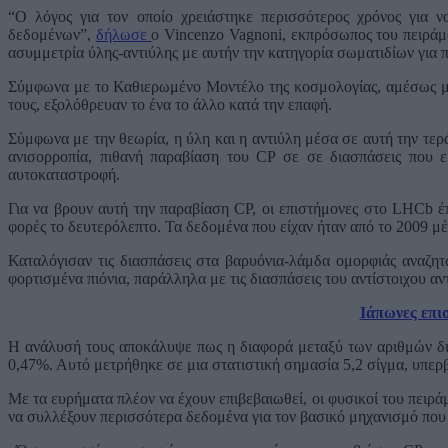
“Ο λόγος για τον οποίο χρειάστηκε περισσότερος χρόνος για 
δεδομένων”,
δήλωσε
ο Vincenzo Vagnoni, εκπρόσωπος του πειράμ
ασυμμετρία ύλης-αντιύλης με αυτήν την κατηγορία σωματιδίων για 
Σύμφωνα με το Καθιερωμένο Μοντέλο της κοσμολογίας, αμέσως με
τους, εξολόθρευαν το ένα το άλλο κατά την επαφή.
Σύμφωνα με την θεωρία, η ύλη και η αντιύλη μέσα σε αυτή την τερ
ανισορροπία, πιθανή παραβίαση του CP σε σε διασπάσεις που 
αυτοκαταστροφή.
Για να βρουν αυτή την παραβίαση CP, οι επιστήμονες στο LHCb 
φορές το δευτερόλεπτο. Τα δεδομένα που είχαν ήταν από το 2009 μέ
Καταλόγισαν τις διασπάσεις στα βαρυόνια-λάμδα ομορφιάς αναζητώ
φορτισμένα πιόνια, παράλληλα με τις διασπάσεις του αντίστοιχου αν
Ιάπωνες επισ
Η ανάλυσή τους αποκάλυψε πως η διαφορά μεταξύ των αριθμών δι
0,47%. Αυτό μετρήθηκε σε μια στατιστική σημασία 5,2 σίγμα, υπερ
Με τα ευρήματα πλέον να έχουν επιβεβαιωθεί, οι φυσικοί του πειρά
να συλλέξουν περισσότερα δεδομένα για τον βασικό μηχανισμό που πι