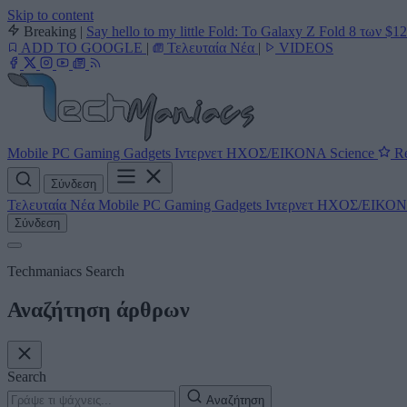
Skip to content
Breaking
|
Say hello to my little Fold: Το Galaxy Z Fold 8 των $1
ADD TO GOOGLE
|
Τελευταία Νέα
|
VIDEOS
Mobile
PC
Gaming
Gadgets
Ιντερνετ
ΗΧΟΣ/ΕΙΚΟΝΑ
Science
Re
Σύνδεση
Τελευταία Νέα
Mobile
PC
Gaming
Gadgets
Ιντερνετ
ΗΧΟΣ/ΕΙΚΟ
Σύνδεση
Techmaniacs Search
Αναζήτηση άρθρων
Search
Αναζήτηση