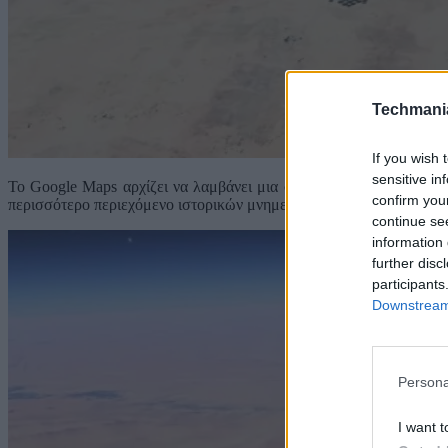
Techmani
If you wish 
sensitive in
To Google Maps αρχίζει να λαμβάνει μια σημαντική ενημέρωση, με
confirm you
περισσότερο περιεχόμενο ιστορικών μνημείων, όπως ανακοίνωσε η
continue se
information 
further disc
participants
Downstream 
Persona
I want t