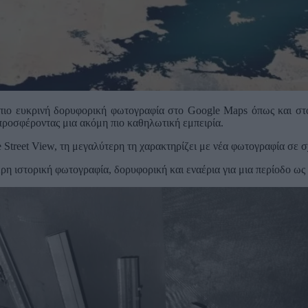
πιο ευκρινή δορυφορική φωτογραφία στο Google Maps όπως και στο
 προσφέροντας μια ακόμη πιο καθηλωτική εμπειρία.
 Street View, τη μεγαλύτερη τη χαρακτηρίζει με νέα φωτογραφία σε σ
ρη ιστορική φωτογραφία, δορυφορική και εναέρια για μια περίοδο ως 