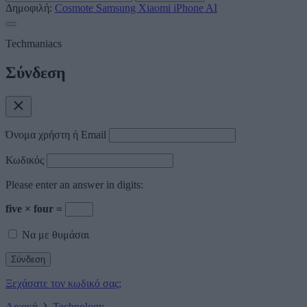
Δημοφιλή:
Cosmote
Samsung
Xiaomi
iPhone
AI
Techmaniacs
Σύνδεση
Όνομα χρήστη ή Email
Κωδικός
Please enter an answer in digits:
five × four =
Να με θυμάσαι
Ξεχάσατε τον κωδικό σας;
Αρχική
Technology