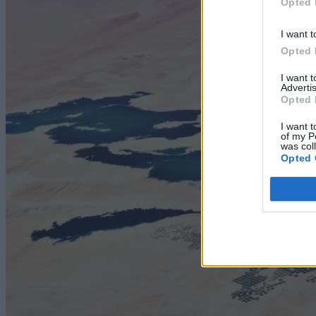
Opted 
I want t
Opted 
I want 
Advertis
Opted 
I want t
of my P
was col
Opted 