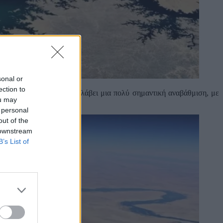
sonal or
ection to
σία του Google Earth θα λάβει μια πολύ σημαντική αναβάθμιση, με
ou may
 personal
out of the
 downstream
B’s List of