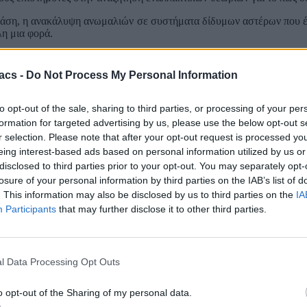
 φάση, η ανακάλυψη ανωμαλιών σε συστήματα δίδυμων αστέρων που έχ
λη μια φορά.
ημίου Sejong στην Κορέα ανέλυσε σχεδόν 2.500
δυαδικά συστήματα
ασμα ότι η τυπική βαρύτητα καταρρέει σε ορισμένα σημεία μέσα το
acs -
Do Not Process My Personal Information
2023. Σε μια μελέτη του για την κινήσεις σε τροχιά, των δίδυμω
Νευτώνεια δυναμική
(MOND).
to opt-out of the sale, sharing to third parties, or processing of your per
formation for targeted advertising by us, please use the below opt-out s
ου είχε “μολυνθεί” από την έλξη ουράνιων σωμάτων που ήταν κοντά
r selection. Please note that after your opt-out request is processed y
πίσει και που επηρέαζαν τις τροχιές των αστέρων.
eing interest-based ads based on personal information utilized by us or
disclosed to third parties prior to your opt-out. You may separately opt-
losure of your personal information by third parties on the IAB’s list of
. This information may also be disclosed by us to third parties on the
IA
Participants
that may further disclose it to other third parties.
l Data Processing Opt Outs
o opt-out of the Sharing of my personal data.