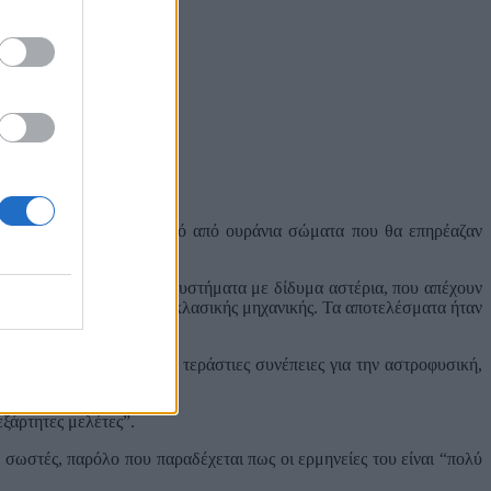
 γνωστό πως είναι καθαρό από ουράνια σώματα που θα επηρέαζαν
ένα πρόβλημα. Όμως σε συστήματα με δίδυμα αστέρια, που απέχουν
ι με τις προβλέψεις της κλασικής μηχανικής. Τα αποτελέσματα ήταν
τικότητας και έτσι έχει τεράστιες συνέπειες για την αστροφυσική,
εξάρτητες μελέτες”.
 σωστές, παρόλο που παραδέχεται πως οι ερμηνείες του είναι “πολύ