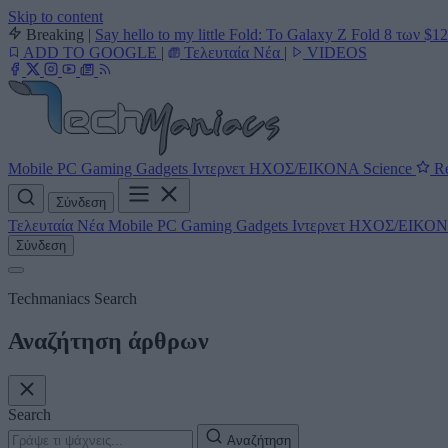
Skip to content
Breaking
|
Say hello to my little Fold: Το Galaxy Z Fold 8 των $1
ADD TO GOOGLE
|
Τελευταία Νέα
|
VIDEOS
Mobile
PC
Gaming
Gadgets
Ιντερνετ
ΗΧΟΣ/ΕΙΚΟΝΑ
Science
Re
Σύνδεση
Τελευταία Νέα
Mobile
PC
Gaming
Gadgets
Ιντερνετ
ΗΧΟΣ/ΕΙΚΟ
Σύνδεση
Techmaniacs Search
Αναζήτηση άρθρων
Search
Αναζήτηση