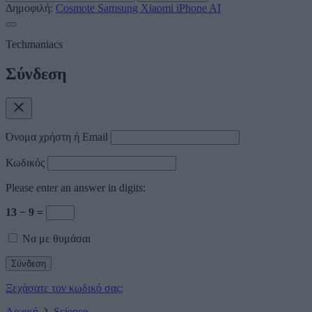
Δημοφιλή:
Cosmote
Samsung
Xiaomi
iPhone
AI
Techmaniacs
Σύνδεση
Όνομα χρήστη ή Email
Κωδικός
Please enter an answer in digits:
13 − 9 =
Να με θυμάσαι
Ξεχάσατε τον κωδικό σας;
Αρχική
Science