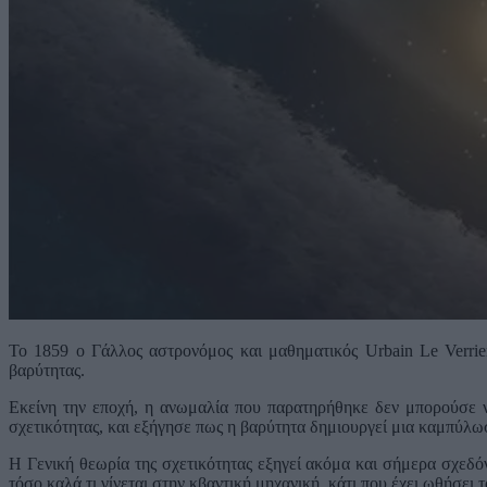
Το 1859 ο Γάλλος αστρονόμος και μαθηματικός Urbain Le Verri
βαρύτητας.
Εκείνη την εποχή, η ανωμαλία που παρατηρήθηκε δεν μπορούσε ν
σχετικότητας, και εξήγησε πως η βαρύτητα δημιουργεί μια καμπύλω
Η Γενική θεωρία της σχετικότητας εξηγεί ακόμα και σήμερα σχεδό
τόσο καλά τι γίνεται στην κβαντική μηχανική, κάτι που έχει ωθήσει