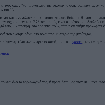
α του, όπως “το παράδειγμα της σκοτεινής ύλης φαίνεται τώρα κατ
αν αρχή”.
εία και κατ’ εξακολούθηση πειραματική επιβεβαίωση. Η επιστημονική
ων ισχυρισμών του. Άλλωστε αυτός είναι ο τρόπος που δουλεύει η 
τητά τους. Αν τα ευρήματα επαληθευτούν, τότε η επιστήμη προχωράει 
κενά που έχουμε πάνω στα τελευταία μυστήρια της βαρύτητας.
επιτάχυνσης είναι πλέον αρκετά σαφή,” Ο Chae
γράφει
, «αν και η επ
ournal
.
ρώτοι όλα τα τεχνολογικά νέα, ή προσθέστε μας στον RSS feed reader