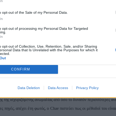
In
o opt-out of the Sale of my Personal Data.
In
to opt-out of processing my Personal Data for Targeted
ing.
In
o opt-out of Collection, Use, Retention, Sale, and/or Sharing
ersonal Data that Is Unrelated with the Purposes for which it
lected.
σε ένα μικρότερο και γνωστό σύστημα δίδυμων αστέρων, που είναι
Out
χιά, συμπεριφέρονταν όπως ορίζει η Νευτώνεια δυναμική, χωρίς καν
CONFIRM
τηκε μια αύξηση ταχύτητας σε χαμηλή επιτάχυνση, που δεν συμβαδίζε
 περιλαμβανόταν στα μοντέλα του.
επιτάχυνση, τόσο της Νευτώνειας δυναμικής όσο και της γενικής σχε
Data Deletion
Data Access
Privacy Policy
 του εφημερίδα
.
σης της ισχυριζόμενης ανωμαλίας από όσο το δυνατόν περισσότερες αν
 πηγές, απέχει έτη φωτός, ο Chae πιστεύει πως οι μέθοδοί του είναι