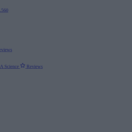
2.560
views
ΝΑ
Science
Reviews