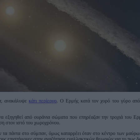
er, ανακάλυψε
κάτι περίεργο
. Ο Ερμής κατά τον χορό του γύρο απ
α εξηγηθεί από ουράνια σώματα που επηρέαζαν την τροχιά του Ερμή
ση στον ιστό του χωροχρόνου.
ν τα πάντα στο σύμπαν, όμως καταρρέει όταν στο κέντρο των μαύρων
 τους επιστήμονες στην αναζήτηση εναλλακτικών θεωριών για το πως δ