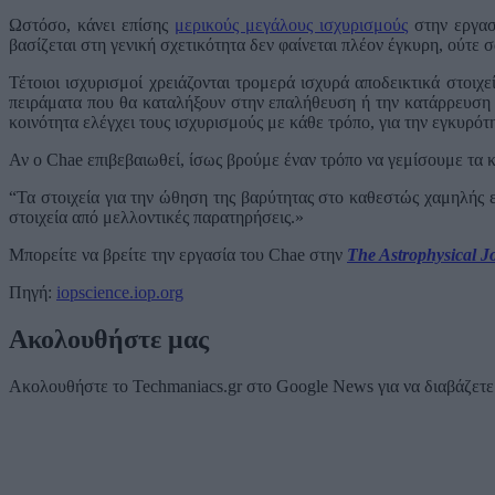
Ωστόσο, κάνει επίσης
μερικούς μεγάλους ισχυρισμούς
στην εργασί
βασίζεται στη γενική σχετικότητα δεν φαίνεται πλέον έγκυρη, ούτε σ
Τέτοιοι ισχυρισμοί χρειάζονται τρομερά ισχυρά αποδεικτικά στοιχ
πειράματα που θα καταλήξουν στην επαλήθευση ή την κατάρρευση τ
κοινότητα ελέγχει τους ισχυρισμούς με κάθε τρόπο, για την εγκυρό
Αν ο Chae επιβεβαιωθεί, ίσως βρούμε έναν τρόπο να γεμίσουμε τα 
“Τα στοιχεία για την ώθηση της βαρύτητας στο καθεστώς χαμηλής 
στοιχεία από μελλοντικές παρατηρήσεις.»
Μπορείτε να βρείτε την εργασία του Chae στην
The Astrophysical J
Πηγή:
iopscience.iop.org
Ακολουθήστε μας
Ακολουθήστε το Techmaniacs.gr στο Google News για να διαβάζετε π