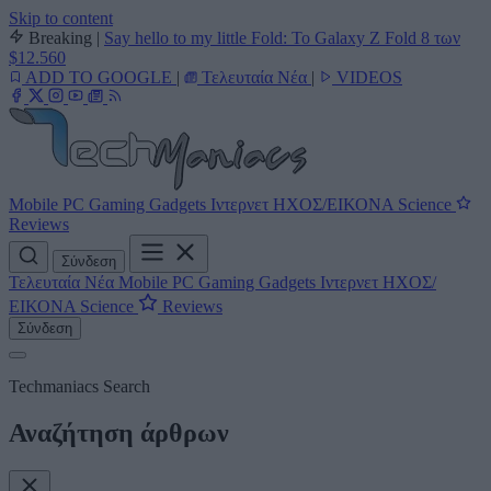
Skip to content
Breaking
|
Say hello to my little Fold: Το Galaxy Z Fold 8 των
$12.560
ADD TO GOOGLE
|
Τελευταία Νέα
|
VIDEOS
Mobile
PC
Gaming
Gadgets
Ιντερνετ
ΗΧΟΣ/ΕΙΚΟΝΑ
Science
Reviews
Σύνδεση
Τελευταία Νέα
Mobile
PC
Gaming
Gadgets
Ιντερνετ
ΗΧΟΣ/
ΕΙΚΟΝΑ
Science
Reviews
Σύνδεση
Techmaniacs Search
Αναζήτηση άρθρων