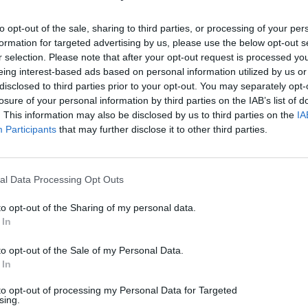
to opt-out of the sale, sharing to third parties, or processing of your per
formation for targeted advertising by us, please use the below opt-out s
r selection. Please note that after your opt-out request is processed y
eing interest-based ads based on personal information utilized by us or
disclosed to third parties prior to your opt-out. You may separately opt-
losure of your personal information by third parties on the IAB’s list of
. This information may also be disclosed by us to third parties on the
IA
Technology
Participants
that may further disclose it to other third parties.
Μην φεύγετε αμέσως μετά την πληρωμή σε POS με
Google Wallet
al Data Processing Opt Outs
05/08/2026
to opt-out of the Sharing of my personal data.
Techmaniacs Originals
 In
Reviews
to opt-out of the Sale of my Personal Data.
 In
Unboxing.
to opt-out of processing my Personal Data for Targeted
Honest, direct, and hands-on. We benchmark, test, and daily-drive
sing.