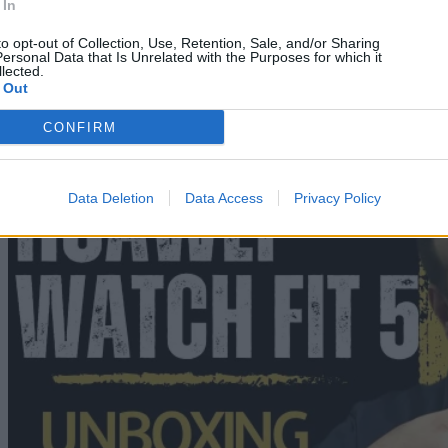
the latest tech so you know what is actually worth your money.
 In
Subscribe to Channel
to opt-out of Collection, Use, Retention, Sale, and/or Sharing
ersonal Data that Is Unrelated with the Purposes for which it
lected.
Swipe Reviews
 Out
CONFIRM
Data Deletion
Data Access
Privacy Policy