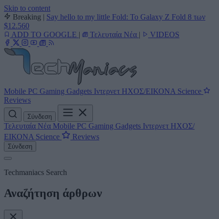
Skip to content
Breaking
|
Say hello to my little Fold: Το Galaxy Z Fold 8 των
$12.560
ADD TO GOOGLE
|
Τελευταία Νέα
|
VIDEOS
Mobile
PC
Gaming
Gadgets
Ιντερνετ
ΗΧΟΣ/ΕΙΚΟΝΑ
Science
Reviews
Σύνδεση
Τελευταία Νέα
Mobile
PC
Gaming
Gadgets
Ιντερνετ
ΗΧΟΣ/
ΕΙΚΟΝΑ
Science
Reviews
Σύνδεση
Techmaniacs Search
Αναζήτηση άρθρων