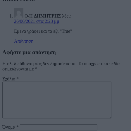
Ο/Η
ΔΗΜΗΤΡΗΣ
λέει:
26/06/2021 στις 2:23 μμ
Εμενα γράφει και τα εξι “True”
Απάντηση
Αφήστε μια απάντηση
Η ηλ. διεύθυνση σας δεν δημοσιεύεται.
Τα υποχρεωτικά πεδία
σημειώνονται με
*
Σχόλιο
*
Όνομα
*