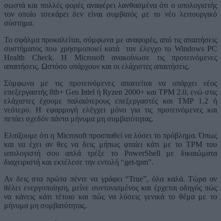
σωστά και πολλές φορές αναφέρει λανθασμένα ότι ο υπολογιστής
τον οποίο τσεκάρει δεν είναι συμβατός με το νέο λειτουργικό
σύστημα.
Το σφάλμα προκαλείται, σύμφωνα με αναφορές, από τις απαιτήσεις
συστήματος που χρησιμοποιεί κατά τον έλεγχο το Windows PC
Health Check. Η Microsoft ανακοίνωσε τις προτεινόμενες
απαιτήσεις. Ωστόσο υπάρχουν και οι ελάχιστες απαιτήσεις.
Σύμφωνα με τις προτεινόμενες απαιτείται να υπάρχει νέος
επεξεργαστής 8th+ Gen Intel ή Ryzen 2000+ και TPM 2.0, ενώ στις
ελάχιστες έχουμε παλαιότερους επεξεργαστές και TMP 1.2 ή
νεότερο. Η εφαρμογή ελέγχει μόνο για τις προτεινόμενες και
πετάει σχεδόν πάντα μήνυμα μη συμβατότητας.
Ελπίζουμε ότι η Microsoft προσπαθεί να λύσει το πρόβλημα. Όπως
και να έχει αν θες να δεις μήπως φταίει κάτι με το TPM του
υπολογιστή σου απλά τρέξε το PowerShell με δικαιώματα
διαχειριστή και εκτέλεσε την εντολή “get-tpm”.
Αν δεις στα πρώτα πέντε να γράφει “True”, όλα καλά. Τώρα αν
θέλει ενεργοποίηση, μείνε συντονισμένος και έρχεται οδηγός πώς
να κάνεις κάτι τέτοιο και πώς να λύσεις γενικά το θέμα με το
μήνυμα μη συμβατότητας.