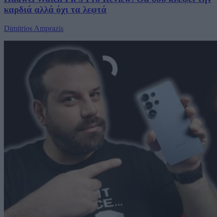
καρδιά αλλά όχι τα λεφτά
Dimitrios Amprazis