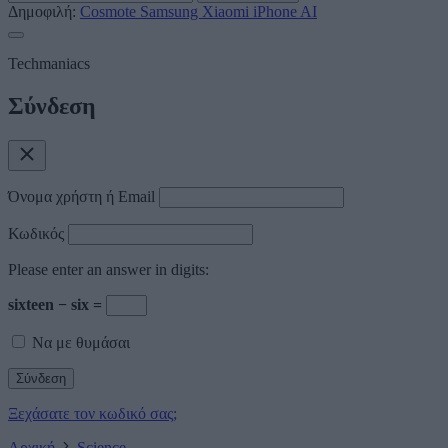
Δημοφιλή:
Cosmote
Samsung
Xiaomi
iPhone
AI
Techmaniacs
Σύνδεση
Όνομα χρήστη ή Email
Κωδικός
Please enter an answer in digits:
sixteen − six =
Να με θυμάσαι
Ξεχάσατε τον κωδικό σας;
Αρχική
Science