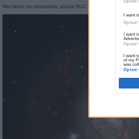
Opted 
Μια εικόνα του σπειροειδούς γαλαξία NGC 1086
I want t
Opted 
I want 
Advertis
Opted 
I want t
of my P
was col
Opted 