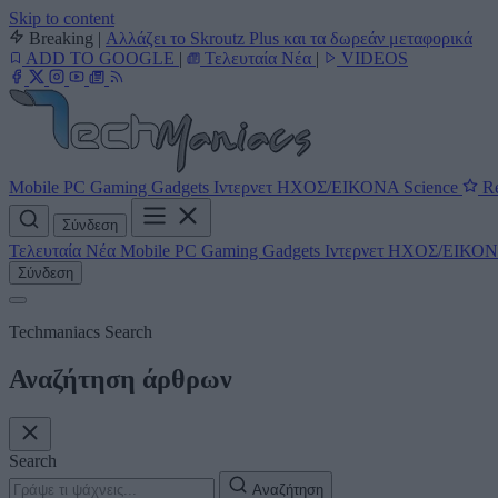
Skip to content
Breaking
|
Αλλάζει το Skroutz Plus και τα δωρεάν μεταφορικά
ADD TO GOOGLE
|
Τελευταία Νέα
|
VIDEOS
Mobile
PC
Gaming
Gadgets
Ιντερνετ
ΗΧΟΣ/ΕΙΚΟΝΑ
Science
Re
Σύνδεση
Τελευταία Νέα
Mobile
PC
Gaming
Gadgets
Ιντερνετ
ΗΧΟΣ/ΕΙΚΟ
Σύνδεση
Techmaniacs Search
Αναζήτηση άρθρων
Search
Αναζήτηση