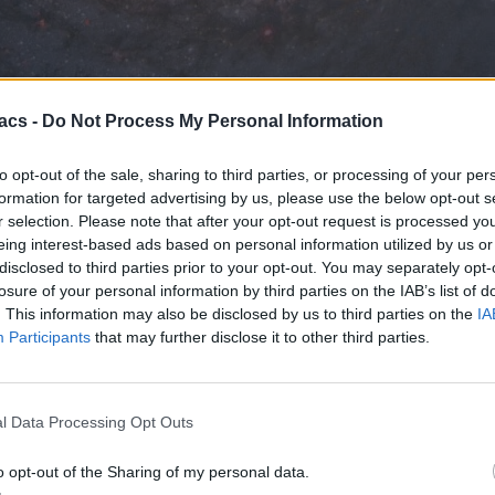
acs -
Do Not Process My Personal Information
to opt-out of the sale, sharing to third parties, or processing of your per
formation for targeted advertising by us, please use the below opt-out s
r selection. Please note that after your opt-out request is processed y
eing interest-based ads based on personal information utilized by us or
disclosed to third parties prior to your opt-out. You may separately opt-
ρα σε ενέργεια φαινόμενα που παρατηρούνται στο σύμπαν. Αυτά τα φ
losure of your personal information by third parties on the IAB’s list of
ενέργειας καθώς η ύλη σπειροειδώς εισέρχεται στην έντονη βαρυτική
. This information may also be disclosed by us to third parties on the
IA
Participants
that may further disclose it to other third parties.
μές προκειμένου να μπορέσουν να κατανοήσουν τα μυστικά που κρύβου
ion) είναι απαραίτητη για τη δοκιμή του καθιερωμένου μοντέλου AGN
l Data Processing Opt Outs
κροές σκόνης, οι οποίες κυριαρχούν στην ανατροφοδότηση των AGN.
ς πληροφορίες είναι ο γαλαξίας NGC 1068. Αυτός ο γαλαξίας, που
o opt-out of the Sharing of my personal data.
ι συμβάλει σημαντικά στην ανάπτυξη του καθιερωμένου μοντέλου AG