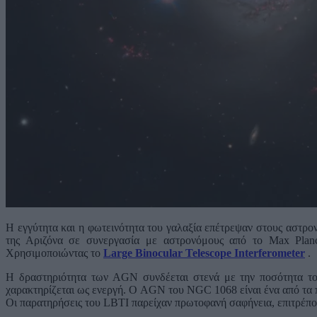
Η εγγύτητα και η φωτεινότητα του γαλαξία επέτρεψαν στους αστρ
της Αριζόνα σε συνεργασία με αστρονόμους από το Max Plan
Χρησιμοποιώντας το
Large Binocular Telescope Interferometer
.
Η δραστηριότητα των AGN συνδέεται στενά με την ποσότητα του
χαρακτηρίζεται ως ενεργή. Ο AGN του NGC 1068 είναι ένα από τα π
Οι παρατηρήσεις του LBTI παρείχαν πρωτοφανή σαφήνεια, επιτρέπο