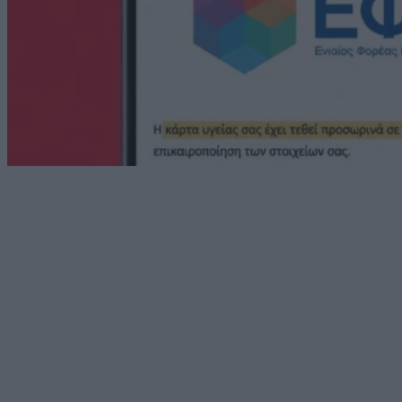
Technology
ΕΦΚΑ: Σε εξέλιξη νέα προσπάθεια απάτης – Το
μήνυμα που στέλνει