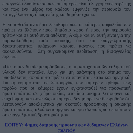
εισαγγελία διαπίστωσε πως οι κάμερες είναι ελεγχόμενης στρέψης
και πως ένα μέρος του κάδρου εμφάνιζε την περιουσία του
καταγγέλλοντος, όπως επίσης και δημόσιο χώρο.
Η νομοθεσία αναφέρει ξεκάθαρα πως οι κάμερες ασφαλείας δεν
πρέπει να βλέπουν προς δημόσιο χώρο ή προς την περιουσία
τρίτων και σε αυτό είναι απόλυτη. Ακόμα και αν αυτή είναι για την
παρακολούθηση τόσο οικιακής, όσο και επαγγελματικής
δραστηριότητας, υπάρχουν κάποιοι κανόνες που πρέπει να
ακολουθούνται. Στη συγκεκριμένη περίπτωση, η Εισαγγελέας
δήλωσε:
«Για το μεν δικαίωμα πρόσβασης, η μη κατοχή του βιντεοληπτικού
υλικού δεν αποτελεί λόγο για μη απάντηση στο αίτημα που
υποβάλλεται, αφού αυτό πρέπει να απαντάται, έστω και αρνητικά.
Για τη νομιμότητα της λειτουργίας των καμερών κρίθηκε πως
παρόλο που οι κάμερες έχουν εγκατασταθεί για προσωπική
δραστηριότητα σε χώρο οικίας, στο ίδιο οίκημα λειτουργεί και
επιχείρηση, και συνεπώς οι κάμερες δεν μπορεί να θεωρηθούν ότι
λειτουργούν αποκλειστικά για σκοπούς προσωπικής ή οικιακής
δραστηριότητας, αλλά λειτουργούν και για σκοπούς που εμπίπτουν
σε επαγγελματική δραστηριότητα».
ΕΟΠΥΥ: Φήμες διαρροής προσωπικών δεδομένων Ελλήνων
πολιτών