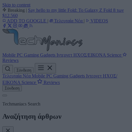
Skip to content
Breaking
|
Say hello to my little Fold: Το Galaxy Z Fold 8 των
$12.560
ADD TO GOOGLE
|
Τελευταία Νέα
|
VIDEOS
Mobile
PC
Gaming
Gadgets
Ιντερνετ
ΗΧΟΣ/ΕΙΚΟΝΑ
Science
Reviews
Σύνδεση
Τελευταία Νέα
Mobile
PC
Gaming
Gadgets
Ιντερνετ
ΗΧΟΣ/
ΕΙΚΟΝΑ
Science
Reviews
Σύνδεση
Techmaniacs Search
Αναζήτηση άρθρων