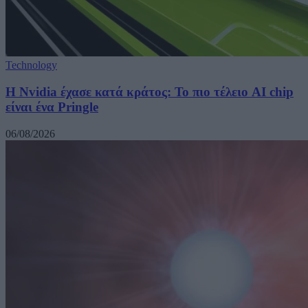
Technology
Η Nvidia έχασε κατά κράτος: Το πιο τέλειο AI chip
είναι ένα Pringle
06/08/2026