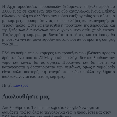
Η Αρχή προστασίας προσωπικών δεδομένων επέβαλε πρόστιμο
3.000 ευρώ σε κάθε έναν από τους δύο καταγγελλομένους. Επίσης,
έδωσαν εντολή να αλλάξουν τον τρόπο επεξεργασίας στο σύστημα
με κάμερες, προσαρμόζοντας το πεδίο λήψης και καταγραφής με
τέτοιον τρόπο, ώστε να επιτευχθεί η προστασία της περιουσίας και
της ζωής των διαμενόντων στο συγκεκριμένο σπίτι χωρίς εικόνα.
Τυχόν χρήση κάμερας με δυνατότητα στρέψης και εστίασης, θα
μπορεί να γίνεται μόνο εφόσον ικανοποιούνται οι όροι της οδηγίας
του 2011.
Εδώ να πούμε πως οι κάμερες των τραπεζών που βλέπουν προς το
δρόμο, πάνω από τα ATM, για κάποιο λόγο δεν ακολουθούν τον
νόμο και κανείς δε τις αγγίζει. Προφανώς και δε πρέπει να
καταγράφεται η δραστηριότητα των γειτόνων, όμως η νομοθεσία
είναι πολύ αυστηρή, τη στιγμή που πάρα πολλά εγκλήματα
διαλευκαίνονται από τέτοιες κάμερες.
Πηγή:
Lawspot
Ακολουθήστε μας
Ακολουθήστε το Techmaniacs.gr στο Google News για να
διαβάζετε πρώτοι όλα τα τεχνολογικά νέα, ή προσθέστε μας στον
RSS feed reader και στα social media σας.