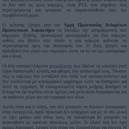
οι δύο από τις τρεις κάμερες, είναι PTZ, που σημαίνει πως
περιστρέφονται και μπορούν να παρακολουθούν όλο τον
περιβάλλοντα χώρο.
Ο γείτονας ζήτησε από την
Αρχή Προστασίας Δεδομένων
Προσωπικού Χαρακτήρα
να διατάξει την απομάκρυνση των
καμερών. Επίσης, προσκόμισε φωτογραφίες για δύο κάμερες
καθώς και βίντεο στο οποίο η μία κάμερα φαίνεται να
περιστρέφεται προς την ιδιοκτησία του. Ο ίδιος ζήτησε και
πρόσβαση στο υλικό των καμερών, ώστε να δει αν έχει καταγραφεί
και ο ίδιος.
Οι δύο καταγγελλόμενοι
ισχυρίζονται
πως έβαλαν τις κάμερες γιατί
είχαν διαπιστωθεί κλοπές και φθορές στο κατάστημά τους. Τόνισαν
πως οι κάμερες δεν εστιάζουν στο σπίτι των καταγγελλόντων και
δεν συνδέονται με καταγραφικό μηχάνημα, ώστε να διατηρούν για
πολύ τις εγγραφές. Η ενσωματωμένη κάρτα μνήμης, διατηρεί τα
δεδομένα για περίπου πέντε ημέρες και μετα αυτά διαγράφονται για
να αφήσουν χώρο για την εγγραφή των νέων.
Αυτός είναι και ο λόγος, που δεν μπορούν να δώσουν καταγραφές
στην εισαγγελία, αφού πρακτικά δεν υπάρχουν και με το νέο υλικό
να έχει γράψει από πάνω τους, τα παλαιότερα δε μπορούν να
ανακτηθούν με κανέναν απολύτως τρόπο. Το υλικό που δεν έχει
ακόμα διαγραφεί, έφτασε στα χέρια της Εισαγγελέως για έρευνα. Η