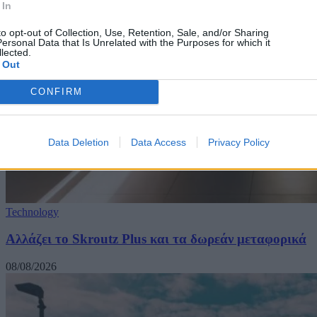
 In
to opt-out of Collection, Use, Retention, Sale, and/or Sharing
ersonal Data that Is Unrelated with the Purposes for which it
lected.
 Out
CONFIRM
Data Deletion
Data Access
Privacy Policy
Technology
Αλλάζει το Skroutz Plus και τα δωρεάν μεταφορικά
08/08/2026