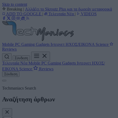
Skip to content
Breaking
|
Αλλάζει το Skroutz Plus και τα δωρεάν μεταφορικά
ADD TO GOOGLE
|
Τελευταία Νέα
|
VIDEOS
Mobile
PC
Gaming
Gadgets
Ιντερνετ
ΗΧΟΣ/ΕΙΚΟΝΑ
Science
Reviews
Σύνδεση
Τελευταία Νέα
Mobile
PC
Gaming
Gadgets
Ιντερνετ
ΗΧΟΣ/
ΕΙΚΟΝΑ
Science
Reviews
Σύνδεση
Techmaniacs Search
Αναζήτηση άρθρων