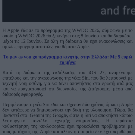
H Apple έδωσε το πρόγραμμα της WWDC 2026, σύμφωνα με το
οποίο η WWDC 2026 θα ξεκινήσει στις 8 Ιουνίου και θα διαρκέσει
μέχρι τις 12 Ιουνίου. Σε όλη τη διάρκεια θα έχει ανακοινώσεις και
ομιλίες προγραμματιστών, για θέματα Apple.
Το pay as you go πρόγραμμα κινητής στην Ελλάδα: Με 5 ευρώ
το μήνα
Κατά τη διάρκεια της εκδήλωσης του iOS 27, αναμένουμε
επιτέλους και την ανακοίνωσης της νέας Siri, που θα λειτουργεί με
τεχνητή νοημοσύνη, για να δίνει απαντήσεις στα ερωτήματά μας
και να πραγματοποιεί ότι διεργασίες της ζητήσουμε, μέσα από
διάφορές εφαρμογές.
Περιμένουμε τη νέα Siri εδώ και σχεδόν δύο χρόνια, όμως η Apple
δεν κατάφερε να δημιουργήσει την δική της υλοποίηση. Τώρα, θα
βασιστεί στο Gemini της Google, ώστε η Siri να αποκτήσει κάποιο
λειτουργικό μοντέλο τεχνητής νοημοσύνης. Η τεράστια
καθυστέρηση της κυκλοφορίας έχει προκαλέσει προβλήματα με
τους μετόχους της Apple και πλέον η εταιρεία δεν έχει περιθώρια