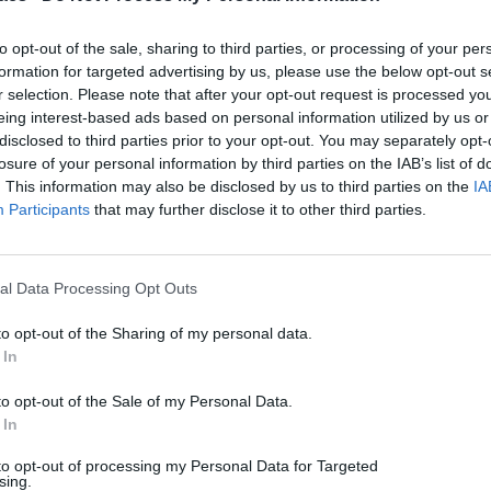
to opt-out of the sale, sharing to third parties, or processing of your per
formation for targeted advertising by us, please use the below opt-out s
r selection. Please note that after your opt-out request is processed y
eing interest-based ads based on personal information utilized by us or
Technology
disclosed to third parties prior to your opt-out. You may separately opt-
losure of your personal information by third parties on the IAB’s list of
Revolut: Ανακοινώνει αλλαγές για όλους τους
. This information may also be disclosed by us to third parties on the
IA
Έλληνες χρήστες
Participants
that may further disclose it to other third parties.
08/08/2026
al Data Processing Opt Outs
to opt-out of the Sharing of my personal data.
 In
to opt-out of the Sale of my Personal Data.
 In
to opt-out of processing my Personal Data for Targeted
sing.