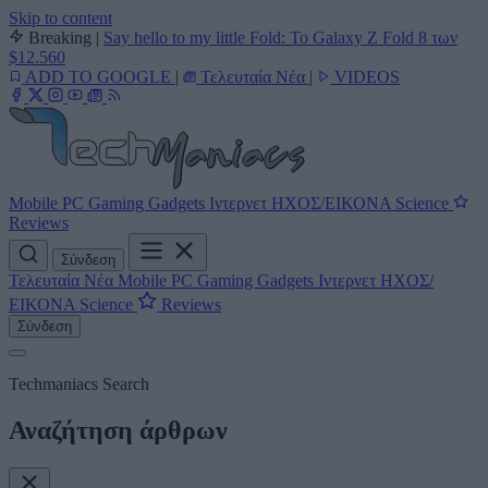
Skip to content
Breaking
|
Say hello to my little Fold: Το Galaxy Z Fold 8 των
$12.560
ADD TO GOOGLE
|
Τελευταία Νέα
|
VIDEOS
Mobile
PC
Gaming
Gadgets
Ιντερνετ
ΗΧΟΣ/ΕΙΚΟΝΑ
Science
Reviews
Σύνδεση
Τελευταία Νέα
Mobile
PC
Gaming
Gadgets
Ιντερνετ
ΗΧΟΣ/
ΕΙΚΟΝΑ
Science
Reviews
Σύνδεση
Techmaniacs Search
Αναζήτηση άρθρων