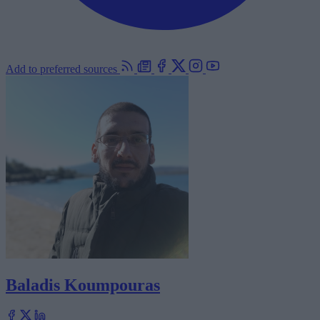
Add to preferred sources
Baladis Koumpouras