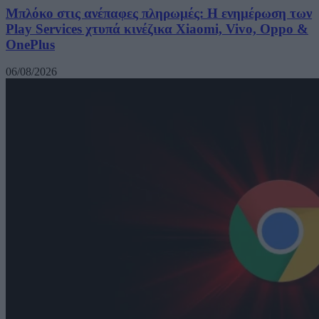
Μπλόκο στις ανέπαφες πληρωμές: Η ενημέρωση των
Play Services χτυπά κινέζικα Xiaomi, Vivo, Oppo &
OnePlus
06/08/2026