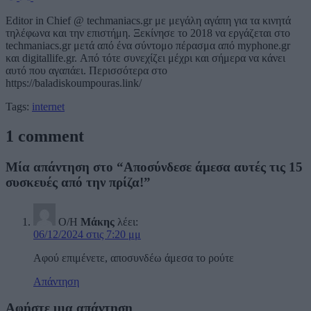
Editor in Chief @ techmaniacs.gr με μεγάλη αγάπη για τα κινητά
τηλέφωνα και την επιστήμη. Ξεκίνησε το 2018 να εργάζεται στο
techmaniacs.gr μετά από ένα σύντομο πέρασμα από myphone.gr
και digitallife.gr. Από τότε συνεχίζει μέχρι και σήμερα να κάνει
αυτό που αγαπάει. Περισσότερα στο
https://baladiskoumpouras.link/
Tags:
internet
1 comment
Μία απάντηση στο “Αποσύνδεσε άμεσα αυτές τις 15
συσκευές από την πρίζα!”
Ο/Η
Μάκης
λέει:
06/12/2024 στις 7:20 μμ
Αφού επιμένετε, αποσυνδέω άμεσα το ρούτε
Απάντηση
Αφήστε μια απάντηση