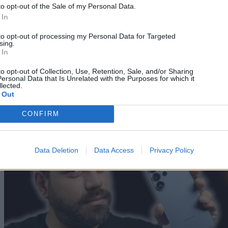
to opt-out of the Sale of my Personal Data.
 In
to opt-out of processing my Personal Data for Targeted
sing.
Gadgets
11/06/2026
 In
Huawei Watch Fit 5 Pro Review: Θα σου κλέψει την
to opt-out of Collection, Use, Retention, Sale, and/or Sharing
καρδιά αλλά όχι τα λεφτά
ersonal Data that Is Unrelated with the Purposes for which it
lected.
 Out
Dimitrios Amprazis
CONFIRM
Data Deletion
Data Access
Privacy Policy