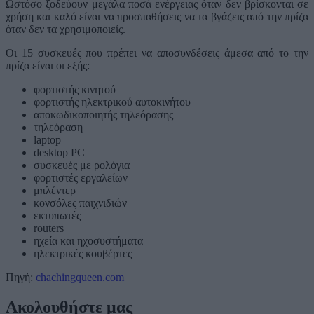
Ωστόσο ξοδεύουν μεγάλα ποσά ενέργειας όταν δεν βρίσκονται σε
χρήση και καλό είναι να προσπαθήσεις να τα βγάζεις από την πρίζα
όταν δεν τα χρησιμοποιείς.
Οι 15 συσκευές που πρέπει να αποσυνδέσεις άμεσα από το την
πρίζα είναι οι εξής:
φορτιστής κινητού
φορτιστής ηλεκτρικού αυτοκινήτου
αποκωδικοποιητής τηλεόρασης
τηλεόραση
laptop
desktop PC
συσκευές με ρολόγια
φορτιστές εργαλείων
μπλέντερ
κονσόλες παιχνιδιών
εκτυπωτές
routers
ηχεία και ηχοσυστήματα
ηλεκτρικές κουβέρτες
Πηγή:
chachingqueen.com
Ακολουθήστε μας