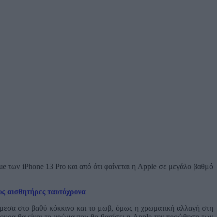
lue των iPhone 13 Pro και από ότι φαίνεται η Apple σε μεγάλο βαθμό
ους αισθητήρες ταυτόχρονα
άμεσα στο βαθύ κόκκινο και το μωβ, όμως η χρωματική αλλαγή στη
σίγουρα θα είναι το χρώμα που θα βασίσει η Apple την προώθηση των