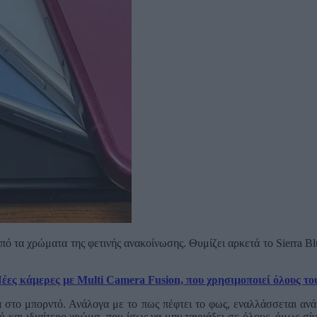
από τα χρώματα της φετινής ανακοίνωσης. Θυμίζει αρκετά το Sierra B
Νέες κάμερες με Multi Camera Fusion, που χρησιμοποιεί όλους τ
ά στο μπορντό. Ανάλογα με το πως πέφτει το φως, εναλλάσσεται αν
στό και ιδιαίτερο χρώμα, που ίσως να μην ταιριάξει σε όλους, όμως 