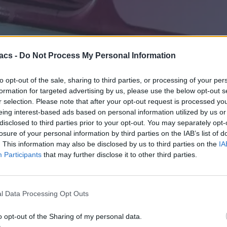
acs -
Do Not Process My Personal Information
to opt-out of the sale, sharing to third parties, or processing of your per
formation for targeted advertising by us, please use the below opt-out s
Phone 18 Pro στο διαδίκτυο και μας δίνουν μια ξεκάθαρη άποψη γ
r selection. Please note that after your opt-out request is processed y
τα χρώματα που θα κυκλοφορήσουν τα τηλέφωνα στην αγορά. Οι εικό
eing interest-based ads based on personal information utilized by us or
ιόπιστος. Οι φωτογραφίες μας αποκαλύπτουν τον σχεδιασμό και τα χρ
disclosed to third parties prior to your opt-out. You may separately opt-
losure of your personal information by third parties on the IAB’s list of
αυτόν από τα iPhone 17 Pro. Η πλάτη είναι σχεδόν ίδια, με την νησίδ
ς και όχι στον σχεδιασμό.
. This information may also be disclosed by us to third parties on the
IA
Participants
that may further disclose it to other third parties.
ί, μαύρο, γαλάζιο και μπορντό (σκούρο κερασί). Το μαύρο και το ασ
φορά έχουμε στην πλάτη την διαφορετική απόχρωση, λόγω διαφορετικο
l Data Processing Opt Outs
o opt-out of the Sharing of my personal data.