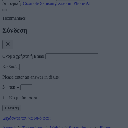
Δημοφιλή:
Cosmote
Samsung
Xiaomi
iPhone
AI
Techmaniacs
Σύνδεση
Όνομα χρήστη ή Email
Κωδικός
Please enter an answer in digits:
3 + ten =
Να με θυμάσαι
Ξεχάσατε τον κωδικό σας;
Αρχική
Technology
Mobile
Smartphones
iPhone