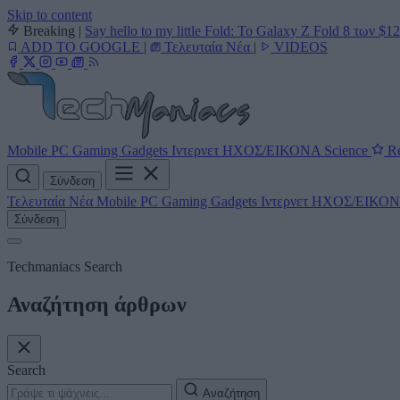
Skip to content
Breaking
|
Say hello to my little Fold: Το Galaxy Z Fold 8 των $1
ADD TO GOOGLE
|
Τελευταία Νέα
|
VIDEOS
Mobile
PC
Gaming
Gadgets
Ιντερνετ
ΗΧΟΣ/ΕΙΚΟΝΑ
Science
Re
Σύνδεση
Τελευταία Νέα
Mobile
PC
Gaming
Gadgets
Ιντερνετ
ΗΧΟΣ/ΕΙΚΟ
Σύνδεση
Techmaniacs Search
Αναζήτηση άρθρων
Search
Αναζήτηση