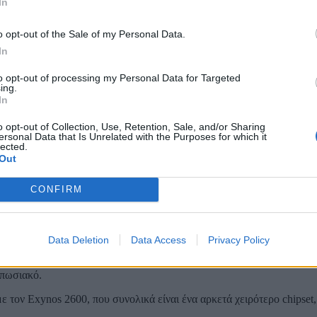
In
o opt-out of the Sale of my Personal Data.
In
to opt-out of processing my Personal Data for Targeted
ing.
In
o opt-out of Collection, Use, Retention, Sale, and/or Sharing
ersonal Data that Is Unrelated with the Purposes for which it
ν, πραγματοποιώντας μια κλήση 1 ώρας. Η έκδοση με τον Snapdragon
lected.
 βαρύ, όπως η εγγραφή βίντεο σε 4K με 30 καρέ το δευτερόλεπτο. Ε
Out
εισε μέχρι να κρυώσει η συσκευή.
 Πειραιώς Λεφτά στο λεπτό! Επιβεβαιώστε τον δικαιούχο λέει η 
CONFIRM
τεστ η ψαλίδα ανάμεσα στις συσκευές μεγάλωνε συνεχώς. Δοκιμές έγ
s είχε σταθερά υψηλότερες θερμοκρασίες, που δείχνει πως έχει κ
Data Deletion
Data Access
Privacy Policy
έσβησε από μπαταρία, ενώ η έκδοση με τον Snapdragon 8 Elite Gen 
υπωσιακό.
 τον Exynos 2600, που συνολικά είναι ένα αρκετά χειρότερο chipset, 