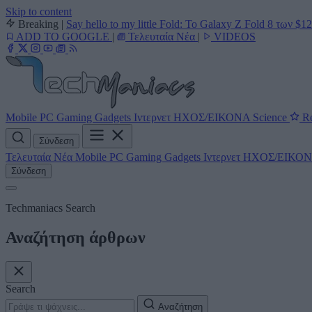
Skip to content
Breaking
|
Say hello to my little Fold: Το Galaxy Z Fold 8 των $1
ADD TO GOOGLE
|
Τελευταία Νέα
|
VIDEOS
Mobile
PC
Gaming
Gadgets
Ιντερνετ
ΗΧΟΣ/ΕΙΚΟΝΑ
Science
Re
Σύνδεση
Τελευταία Νέα
Mobile
PC
Gaming
Gadgets
Ιντερνετ
ΗΧΟΣ/ΕΙΚΟ
Σύνδεση
Techmaniacs Search
Αναζήτηση άρθρων
Search
Αναζήτηση