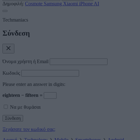
Δημοφιλή:
Cosmote
Samsung
Xiaomi
iPhone
AI
Techmaniacs
Σύνδεση
Όνομα χρήστη ή Email
Κωδικός
Please enter an answer in digits:
eighteen − fifteen =
Να με θυμάσαι
Ξεχάσατε τον κωδικό σας;
Αρχική
Technology
Mobile
Smartphones
Android