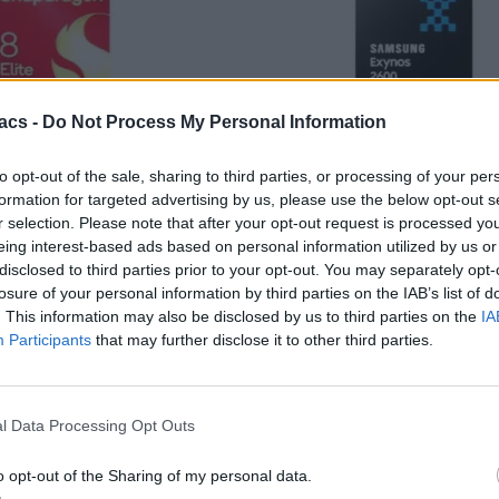
acs -
Do Not Process My Personal Information
την αυτονομία ανάμεσα στα Galaxy S26 με Snapdragon και Exynos. Φέτο
από τα βασικά σημεία που κοιτάνε οι χρήστες για την επιλογή της συ
to opt-out of the sale, sharing to third parties, or processing of your per
formation for targeted advertising by us, please use the below opt-out s
έβαλαν ένα Galaxy S26 με τον Exynos 2600 και ένα Galaxy S26 (από τ
r selection. Please note that after your opt-out request is processed y
eing interest-based ads based on personal information utilized by us or
από τις υλοποιήσεις της Qualcomm, αλλά ούτε και μεγαλύτερες επιδ
disclosed to third parties prior to your opt-out. You may separately opt-
.
losure of your personal information by third parties on the IAB’s list of
. This information may also be disclosed by us to third parties on the
IA
ε όλα τα άλλα χαρακτηριστικά, με μπαταρίες 4.300mAh, 12GB RAM κα
Participants
that may further disclose it to other third parties.
l Data Processing Opt Outs
o opt-out of the Sharing of my personal data.