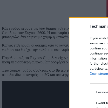
Techmani
Κάθε χρόνο έχουμε την ίδια διαμάχη σχετικά με τις επιδόσεις και 
Gen 5 και τον Exynos 2600. Η αυτονομία στις μέρες μας είναι ένα 
μπαταριών, ένα chipset με χαμηλή κατανάλωση είναι σημαντική.
If you wish 
sensitive in
Κάπως έτσι ήρθαν οι δοκιμές από το κανάλι Android Addicts, που 
confirm you
να δουν πιο θα έχει την καλύτερη αυτονομία.
continue se
Παραδοσιακά, τα Exynos Chip δεν είχαν ποτέ καλύτερη αυτονομία 
information 
πόση περισσότερη αυτονομία προσφέρει ο Snapdragon 8 Elite Gen 5
further disc
participants
Έτσι λοιπόν, οι δύο συσκευές στο βίντεο είναι πανομοιότυπες σ
Downstream 
στο ίδιο δίκτυο κινητής, με 5G και απενεργοποιημένο το Wi-Fi.
Persona
I want t