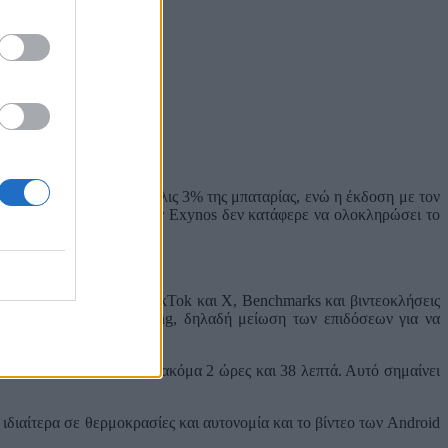
 8 Elite Gen 5 έχασε μόλις 3% της μπαταρίας, ενώ η έκδοση με τον
δώ όμως η συσκευή με τον Exynos δεν κατάφερε να ολοκληρώσει το
Πειραιώς
ιναν σε Google Maps, TikTok και X, Benchmarks και βιντεοκλήσεις
αι περισσότερο throttling, δηλαδή μείωση των επιδόσεων για να
5 παρέμεινε ανοιχτό για ακόμα 2 ώρες και 38 λεπτά. Αυτό σημαίνει
ιδιαίτερα σε θερμοκρασίες και αυτονομία και το βίντεο των Android