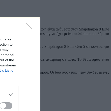
ς, με τα Galaxy S26, η μάχη είναι ανάμεσα στον Snapdragon 8 Elite
σκευής τους και με την Samsung να έχει μείνει πολύ πίσω σε θέματα
sonal or
ection to
ην αγορά των ΗΠΑ) με τον Snapdragon 8 Elite Gen 5 σε κόντρα, για
ou may
 personal
όσεις και φέτος δεν έχουμε ανατροπή σε αυτό. Το θέμα όμως είναι
out of the
 downstream
B’s List of
ι 512GB αποθηκευτικού χώρου. Οι δύο συσκευές ήταν συνδεδεμένες