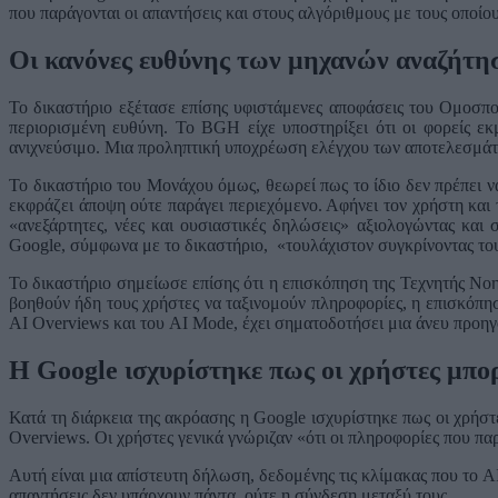
που παράγονται οι απαντήσεις και στους αλγόριθμους με τους οποίο
Οι κανόνες ευθύνης των μηχανών αναζήτησ
Το δικαστήριο εξέτασε επίσης υφιστάμενες αποφάσεις του Ομοσπ
περιορισμένη ευθύνη. Το BGH είχε υποστηρίξει ότι οι φορείς ε
ανιχνεύσιμο. Μια προληπτική υποχρέωση ελέγχου των αποτελεσμάτω
Το δικαστήριο του Μονάχου όμως, θεωρεί πως το ίδιο δεν πρέπει ν
εκφράζει άποψη ούτε παράγει περιεχόμενο. Αφήνει τον χρήστη και 
«ανεξάρτητες, νέες και ουσιαστικές δηλώσεις» αξιολογώντας και 
Google, σύμφωνα με το δικαστήριο, «τουλάχιστον συγκρίνοντας τους
Το δικαστήριο σημείωσε επίσης ότι η επισκόπηση της Τεχνητής Νο
βοηθούν ήδη τους χρήστες να ταξινομούν πληροφορίες, η επισκόπησ
AI Overviews και του AI Mode, έχει σηματοδοτήσει μια άνευ προηγ
Η Google
ισχυρίστηκε πως οι χρήστες μπορ
Κατά τη διάρκεια της ακρόασης η Google ισχυρίστηκε πως οι χρήσ
Overviews. Οι χρήστες γενικά γνώριζαν «ότι οι πληροφορίες που παρ
Αυτή είναι μια απίστευτη δήλωση, δεδομένης τις κλίμακας που το AI
απαντήσεις δεν υπάρχουν πάντα, ούτε η σύνδεση μεταξύ τους.