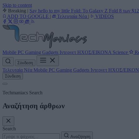
Skip to content
Breaking
|
Say hello to my little Fold: Το Galaxy Z Fold 8 των $1
ADD TO GOOGLE
|
Τελευταία Νέα
|
VIDEOS
Mobile
PC
Gaming
Gadgets
Ιντερνετ
ΗΧΟΣ/ΕΙΚΟΝΑ
Science
Re
Σύνδεση
Τελευταία Νέα
Mobile
PC
Gaming
Gadgets
Ιντερνετ
ΗΧΟΣ/ΕΙΚΟ
Σύνδεση
Techmaniacs Search
Αναζήτηση άρθρων
Search
Αναζήτηση