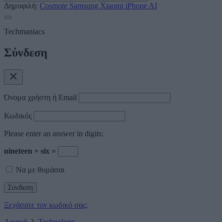
Δημοφιλή:
Cosmote
Samsung
Xiaomi
iPhone
AI
Techmaniacs
Σύνδεση
Όνομα χρήστη ή Email
Κωδικός
Please enter an answer in digits:
nineteen + six =
Να με θυμάσαι
Ξεχάσατε τον κωδικό σας;
Αρχική
Technology