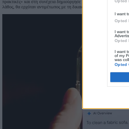
Opted 
πρακτικές» και στη συνέχεια δημιούργησε τη δική της δομή με μια
λάθος, θα ερχόταν αντιμέτωπος με τη δικαιοσύνη.
I want t
Opted 
I want 
Advertis
Opted 
I want t
of my P
was col
Opted 