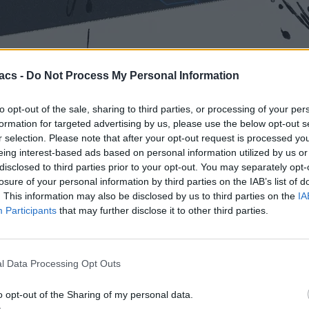
acs -
Do Not Process My Personal Information
α τις απαντήσεις που δίνει το AI Overviews στην αναζήτηση της. Μ
to opt-out of the sale, sharing to third parties, or processing of your per
I Overviews.
formation for targeted advertising by us, please use the below opt-out s
r selection. Please note that after your opt-out request is processed y
αταγή στην Google, απαγορεύοντάς της να διαδίδει ψευδείς ισχυ
eing interest-based ads based on personal information utilized by us or
οσύνη της Google και για αυτό το δικαστήριο κατατάσσει την Goo
disclosed to third parties prior to your opt-out. You may separately opt-
 μια λίστα με αποτελέσματα αναζήτησης.
losure of your personal information by third parties on the IAB’s list of
ο εκδοτικές εταιρείες ήταν απάτες, με παγίδες συνδρομών και ύπ
. This information may also be disclosed by us to third parties on the
IA
ιρείες με τους ενάγοντες και άντλησε συνδέσεις που δεν εμφανίζοντ
Participants
that may further disclose it to other third parties.
ντησε κατάλληλα και τότε προχώρησαν σε αγωγή.
αναζήτησης
l Data Processing Opt Outs
 φυσικά δεν πρέπει να αντιμετωπίζεται από τον νόμο το ίδιο με τ
 που έχει εκπαιδευτεί και με το πως έχει προγραμματιστεί. Όμως δημι
o opt-out of the Sharing of my personal data.
ρίπτωση, για παράδειγμα, ξεκίνησε με ισχυρισμούς με σιγουριά όπω