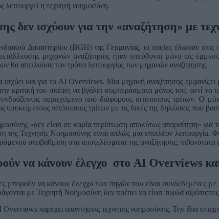
υς λειτουργεί η τεχνητή νοημοσύνη.
ης δεν ισχύουν για την «αναζήτηση» με τε
ονδιακού Δικαστηρίου (BGH) της Γερμανίας, οι οποίες έδωσαν στις
κμετάλλευσης μηχανών αναζήτησης ήταν υπεύθυνοι μόνο ως έμμεσοι
ν θα απειλούσε τον τρόπο λειτουργίας των μηχανών αναζήτησης.
α ισχύει και για το AI Overviews. Μια μηχανή αναζήτησης εμφανίζει 
την κριτική του σκέψη να βγάλει συμπεράσματα μόνος του, αντί να τ
συνδυάζοντας περιεχόμενο από διάφορους ιστότοπους τρίτων. Ο μόν
 υποκείμενους ιστότοπους τρίτων με τις δικές της δηλώσεις που βασί
ημοσύνης «δεν είναι σε καμία περίπτωση απολύτως απαραίτητη» για 
η της Τεχνητής Νοημοσύνης είναι απλώς μια επιπλέον λειτουργία. Φυσ
ούμενου υποβάθμιση στα αποτελέσματα της αναζήτησης, πιθανότατα γι
ούν να κάνουν έλεγχο στο AI Overviews κα
τες μπορούν να κάνουν έλεγχο των πηγών που είναι συνδεδεμένες με
άγονται με Τεχνητή Νοημοσύνη δεν πρέπει να είναι τυφλά αξιόπιστες»
 Overviews παρέχει απαντήσεις τεχνητής νοημοσύνης. Την ίδια στιγμή, 