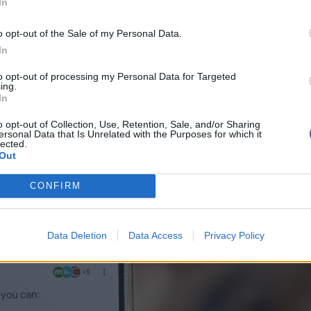
In
 περίληψη, κόκκινες σημαίες για την φερόμενη απάτη και συμβουλές γ
o opt-out of the Sale of my Personal Data.
In
to opt-out of processing my Personal Data for Targeted
ing.
In
o opt-out of Collection, Use, Retention, Sale, and/or Sharing
ersonal Data that Is Unrelated with the Purposes for which it
lected.
Out
CONFIRM
Data Deletion
Data Access
Privacy Policy