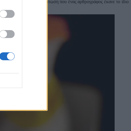
ια τους χρήστες. Σε περίπτωση που ένας αρθρογράφος έκανε το ίδιο