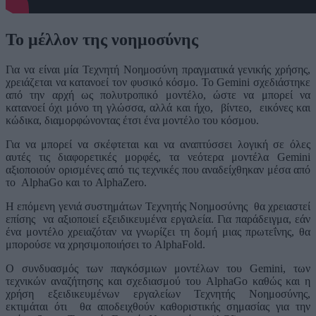
Το μέλλον της νοημοσύνης
Για να είναι μία Τεχνητή Νοημοσύνη πραγματικά γενικής χρήσης,
χρειάζεται να κατανοεί τον φυσικό κόσμο. Το Gemini σχεδιάστηκε
από την αρχή ως πολυτροπικό μοντέλο, ώστε να μπορεί να
κατανοεί όχι μόνο τη γλώσσα, αλλά και ήχο, βίντεο, εικόνες και
κώδικα, διαμορφώνοντας έτσι ένα μοντέλο του κόσμου.
Για να μπορεί να σκέφτεται και να αναπτύσσει λογική σε όλες
αυτές τις διαφορετικές μορφές, τα νεότερα μοντέλα Gemini
αξιοποιούν ορισμένες από τις τεχνικές που αναδείχθηκαν μέσα από
το AlphaGo και το AlphaZero.
Η επόμενη γενιά συστημάτων Τεχνητής Νοημοσύνης θα χρειαστεί
επίσης να αξιοποιεί εξειδικευμένα εργαλεία. Για παράδειγμα, εάν
ένα μοντέλο χρειαζόταν να γνωρίζει τη δομή μιας πρωτεΐνης, θα
μπορούσε να χρησιμοποιήσει το AlphaFold.
Ο συνδυασμός των παγκόσμιων μοντέλων του Gemini, των
τεχνικών αναζήτησης και σχεδιασμού του AlphaGo καθώς και η
χρήση εξειδικευμένων εργαλείων Τεχνητής Νοημοσύνης,
εκτιμάται ότι θα αποδειχθούν καθοριστικής σημασίας για την