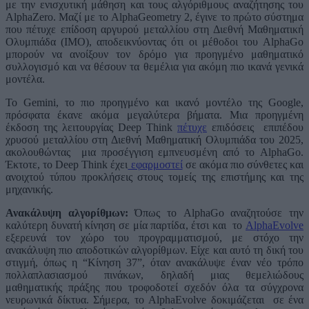
με την ενισχυτική μάθηση και τους αλγόριθμους αναζήτησης του
AlphaZero. Μαζί με το AlphaGeometry 2, έγινε το πρώτο σύστημα
που πέτυχε επίδοση αργυρού μεταλλίου στη Διεθνή Μαθηματική
Ολυμπιάδα (IMO), αποδεικνύοντας ότι οι μέθοδοι του AlphaGo
μπορούν να ανοίξουν τον δρόμο για προηγμένο μαθηματικό
συλλογισμό και να θέσουν τα θεμέλια για ακόμη πιο ικανά γενικά
μοντέλα.
Το Gemini, το πιο προηγμένο και ικανό μοντέλο της Google,
πρόσφατα έκανε ακόμα μεγαλύτερα βήματα. Μια προηγμένη
έκδοση της λειτουργίας Deep Think
πέτυχε
επιδόσεις επιπέδου
χρυσού μεταλλίου στη Διεθνή Μαθηματική Ολυμπιάδα του 2025,
ακολουθώντας μια προσέγγιση εμπνευσμένη από το AlphaGo.
Έκτοτε, το Deep Think έχει
εφαρμοστεί
σε ακόμα πιο σύνθετες και
ανοιχτού τύπου προκλήσεις στους τομείς της επιστήμης και της
μηχανικής.
Ανακάλυψη αλγορίθμων:
Όπως το AlphaGo αναζητούσε την
καλύτερη δυνατή κίνηση σε μία παρτίδα, έτσι και το
AlphaEvolve
εξερευνά τον χώρο του προγραμματισμού, με στόχο την
ανακάλυψη πιο αποδοτικών αλγορίθμων. Είχε και αυτό τη δική του
στιγμή, όπως η “Κίνηση 37”, όταν ανακάλυψε έναν νέο τρόπο
πολλαπλασιασμού πινάκων, δηλαδή μιας θεμελιώδους
μαθηματικής πράξης που τροφοδοτεί σχεδόν όλα τα σύγχρονα
νευρωνικά δίκτυα. Σήμερα, το AlphaEvolve δοκιμάζεται σε ένα