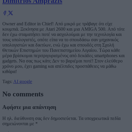
Dimitrios Amprazis
Owner and Editor in Chief! Από μικρό με τράβαγε ότι είχε
κουμπιά. Ξεκίνησα με Atari 2600 και μια AMIGA 500. Από τότε
δεν έχω σταματήσει ποτέ να ασχολούμαι με την τεχνολογία και
τους υπολογιστές, οπότε είπα να το σπουδάσω σαν μηχανικός
υπολογιστών και δικτύων, ενώ έχω και σπουδές στη Σχολή
Θετικών Επιστημών του Πανεπιστημείου Αιγαίου. Τώρα κάθε
μέρα βρίσκομαι περιτριγυρισμένος από δεκάδες smartphones και
gadgets. Να σας πως κάτι; Δεν το βαριέμαι ποτέ! Στον ελεύθερο
χρόνο μου, έχει gaming και απέλπιδες προσπάθειες να μάθω
κιθάρα!
Tags:
AI
google
No comments
Αφήστε μια απάντηση
Η ηλ. διεύθυνση σας δεν δημοσιεύεται.
Τα υποχρεωτικά πεδία
σημειώνονται με
*