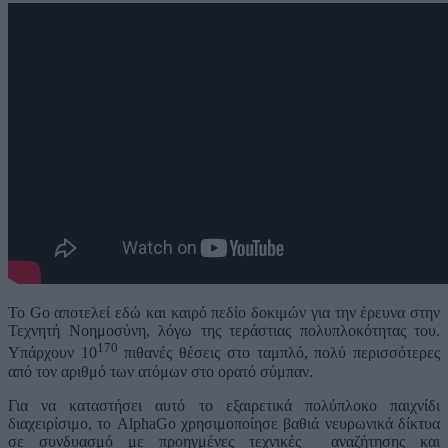
Το Go αποτελεί εδώ και καιρό πεδίο δοκιμών για την έρευνα στην
Τεχνητή Νοημοσύνη, λόγω της τεράστιας πολυπλοκότητας του.
170
Υπάρχουν 10
πιθανές θέσεις στο ταμπλό, πολύ περισσότερες
από τον αριθμό των ατόμων στο ορατό σύμπαν.
Για να καταστήσει αυτό το εξαιρετικά πολύπλοκο παιχνίδι
διαχειρίσιμο, το AlphaGo χρησιμοποίησε βαθιά νευρωνικά δίκτυα
σε συνδυασμό με προηγμένες τεχνικές αναζήτησης και