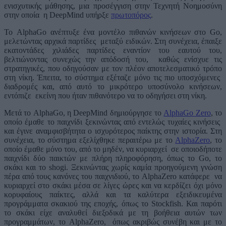
ενισχυτικής μάθησης, μια προσέγγιση στην Τεχνητή Νοημοσύνη
στην οποία η DeepMind υπήρξε
πρωτοπόρος
.
Το AlphaGo ανέπτυξε ένα μοντέλο πιθανών κινήσεων στο Go,
μελετώντας αρχικά παρτίδες μεταξύ ειδικών. Στη συνέχεια, έπαιξε
εκατοντάδες χιλιάδες παρτίδες εναντίον του εαυτού του,
βελτιώνοντας συνεχώς την απόδοσή του, καθώς ενίσχυε τις
στρατηγικές, που οδηγούσαν με τον πλέον αποτελεσματικό τρόπο
στη νίκη. Έπειτα, το σύστημα εξέταζε μόνο τις πιο υποσχόμενες
διαδρομές και, από αυτό το μικρότερο υποσύνολο κινήσεων,
εντόπιζε εκείνη που ήταν πιθανότερο να το οδηγήσει στη νίκη.
Μετά το AlphaGo, η DeepMind δημιούργησε το
AlphaGo Zero
, το
οποίο έμαθε το παιχνίδι ξεκινώντας από εντελώς τυχαίες κινήσεις
και έγινε αναμφισβήτητα ο ισχυρότερος παίκτης στην ιστορία. Στη
συνέχεια, το σύστημα εξελίχθηκε περαιτέρω με το
AlphaZero
, το
οποίο έμαθε μόνο του, από το μηδέν, να κυριαρχεί σε οποιοδήποτε
παιχνίδι δύο παικτών με πλήρη πληροφόρηση, όπως το Go, το
σκάκι και το shogi. Ξεκινώντας χωρίς καμία προηγούμενη γνώση
πέρα από τους κανόνες του παιχνιδιού, το AlphaZero κατάφερε να
κυριαρχεί στο σκάκι μέσα σε λίγες ώρες και να κερδίζει όχι μόνο
κορυφαίους παίκτες, αλλά και τα καλύτερα εξειδικευμένα
προγράμματα σκακιού της εποχής, όπως το Stockfish. Και παρότι
το σκάκι είχε αναλυθεί διεξοδικά με τη βοήθεια αυτών των
προγραμμάτων, το AlphaZero, όπως ακριβώς συνέβη και με το