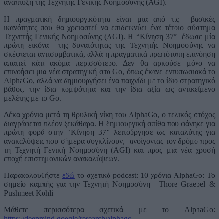
ανάπτυξη της Τεχνητής Γενικής Νοημοσύνης (AGI).
Η πραγματική δημιουργικότητα είναι μια από τις βασικές
ικανότητες που θα χρειαστεί να επιδεικνύει ένα τέτοιο σύστημα
Τεχνητής Γενικής Νοημοσύνης (AGI). Η “Κίνηση 37” έδωσε μία
πρώτη εικόνα της δυνατότητας της Τεχνητής Νοημοσύνης να
σκέφτεται αντισυμβατικά, αλλά η πραγματικά πρωτότυπη επινόηση
απαιτεί κάτι ακόμα περισσότερο. Δεν θα αρκούσε μόνο να
επινοήσει μια νέα στρατηγική στο Go, όπως έκανε εντυπωσιακά το
AlphaGo, αλλά να δημιουργήσει ένα παιχνίδι με το ίδιο στρατηγικό
βάθος, την ίδια κομψότητα και την ίδια αξία ως αντικείμενο
μελέτης με το Go.
Δέκα χρόνια μετά τη θρυλική νίκη του AlphaGo, ο τελικός στόχος
διαγράφεται πλέον ξεκάθαρα. Η δημιουργική σπίθα που φάνηκε για
πρώτη φορά στην “Κίνηση 37” λειτούργησε ως καταλύτης για
ανακαλύψεις που σήμερα συγκλίνουν, ανοίγοντας τον δρόμο προς
τη Τεχνητή Γενική Νοημοσύνη (AGI) και προς μια νέα χρυσή
εποχή επιστημονικών ανακαλύψεων.
Παρακολουθήστε
εδώ
το σχετικό podcast: 10 χρόνια AlphaGo: Το
σημείο καμπής για την Τεχνητή Νοημοσύνη | Thore Graepel &
Pushmeet Kohli
Μάθετε περισσότερα σχετικά με το AlphaGo:
https://deepmind.google/research/alphago