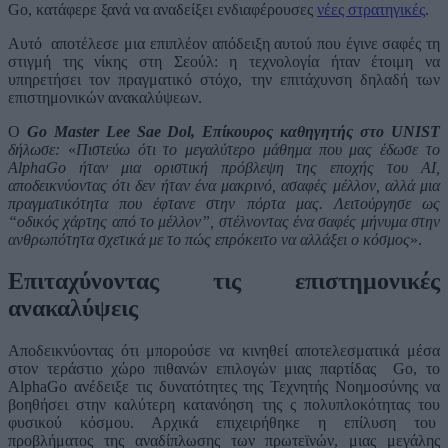
Go, κατάφερε ξανά να αναδείξει ενδιαφέρουσες
νέες στρατηγικές
.
Αυτό αποτέλεσε μια επιπλέον απόδειξη αυτού που έγινε σαφές τη
στιγμή της νίκης στη Σεούλ: η τεχνολογία ήταν έτοιμη να
υπηρετήσει τον πραγματικό στόχο, την επιτάχυνση δηλαδή των
επιστημονικών ανακαλύψεων.
Ο
Go
Master
Lee
Sae
Dol
, Επίκουρος καθηγητής στο
UNIST
δήλωσε:
«
Πιστεύω ότι το μεγαλύτερο μάθημα που μας έδωσε το
AlphaGo
ήταν μια οριστική πρόβλεψη της εποχής του
AI
,
αποδεικνύοντας ότι δεν ήταν ένα μακρινό, ασαφές μέλλον, αλλά μια
πραγματικότητα που έφτανε στην πόρτα μας. Λειτούργησε ως
“οδικός χάρτης από το μέλλον”, στέλνοντας ένα σαφές μήνυμα στην
ανθρωπότητα σχετικά με το πώς επρόκειτο να αλλάξει ο κόσμος
».
Επιταχύνοντας τις επιστημονικές
ανακαλύψεις
Αποδεικνύοντας ότι μπορούσε να κινηθεί αποτελεσματικά μέσα
στον τεράστιο χώρο πιθανών επιλογών μιας παρτίδας Go, το
AlphaGo ανέδειξε τις δυνατότητες της Τεχνητής Νοημοσύνης να
βοηθήσει στην καλύτερη κατανόηση της ς πολυπλοκότητας του
φυσικού κόσμου. Αρχικά επιχειρήθηκε η επίλυση του
προβλήματος της αναδίπλωσης των πρωτεϊνών, μιας μεγάλης