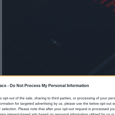
Technology
acs -
Do Not Process My Personal Information
Netflix και Disney+: Εξετάζουν το δωρεάν streaming
to opt-out of the sale, sharing to third parties, or processing of your per
για όλους
formation for targeted advertising by us, please use the below opt-out s
07/08/2026
r selection. Please note that after your opt-out request is processed y
eing interest-based ads based on personal information utilized by us or