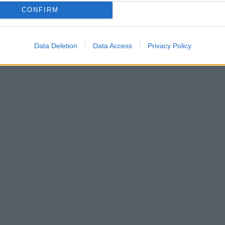
Technology
CONFIRM
Αυτές είναι όλες οι αυξήσεις του παγίου σε Cosmote,
Vodafone και Nova
Data Deletion
Data Access
Privacy Policy
07/08/2026