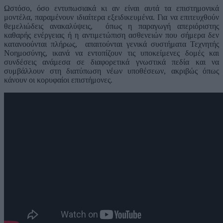
Ωστόσο, όσο εντυπωσιακά κι αν είναι αυτά τα επιστημονικά
μοντέλα, παραμένουν ιδιαίτερα εξειδικευμένα. Για να επιτευχθούν
θεμελιώδεις ανακαλύψεις, όπως η παραγωγή απεριόριστης
καθαρής ενέργειας ή η αντιμετώπιση ασθενειών που σήμερα δεν
κατανοούνται πλήρως, απαιτούνται γενικά συστήματα Τεχνητής
Νοημοσύνης, ικανά να εντοπίζουν τις υποκείμενες δομές και
συνδέσεις ανάμεσα σε διαφορετικά γνωστικά πεδία και να
συμβάλλουν στη διατύπωση νέων υποθέσεων, ακριβώς όπως
κάνουν οι κορυφαίοι επιστήμονες.