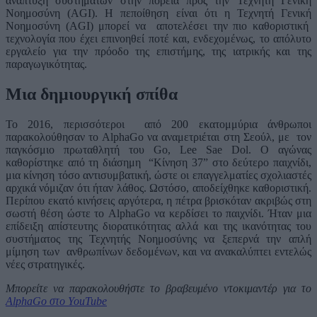
ανάπτυξη συστημάτων στην πορεία προς την Τεχνητή Γενική
Νοημοσύνη (AGI). H πεποίθηση είναι ότι η Τεχνητή Γενική
Νοημοσύνη (AGI) μπορεί να αποτελέσει την πιο καθοριστική
τεχνολογία που έχει επινοηθεί ποτέ και, ενδεχομένως, το απόλυτο
εργαλείο για την πρόοδο της επιστήμης, της ιατρικής και της
παραγωγικότητας.
Μια δημιουργική σπίθα
Το 2016, περισσότεροι από 200 εκατομμύρια άνθρωποι
παρακολούθησαν το AlphaGo να αναμετριέται στη Σεούλ, με τον
παγκόσμιο πρωταθλητή του Go, Lee Sae Dol. Ο αγώνας
καθορίστηκε από τη διάσημη “Κίνηση 37” στο δεύτερο παιχνίδι,
μια κίνηση τόσο αντισυμβατική, ώστε οι επαγγελματίες σχολιαστές
αρχικά νόμιζαν ότι ήταν λάθος. Ωστόσο, αποδείχθηκε καθοριστική.
Περίπου εκατό κινήσεις αργότερα, η πέτρα βρισκόταν ακριβώς στη
σωστή θέση ώστε το AlphaGo να κερδίσει το παιχνίδι. Ήταν μια
επίδειξη απίστευτης διορατικότητας αλλά και της ικανότητας του
συστήματος της Τεχνητής Νοημοσύνης να ξεπερνά την απλή
μίμηση των ανθρωπίνων δεδομένων, και να ανακαλύπτει εντελώς
νέες στρατηγικές.
Μπορείτε να παρακολουθήστε το βραβευμένο ντοκιμαντέρ για το
AlphaGo
στο
YouTube