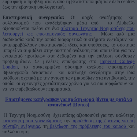
ευρύ φάσμα προβλημάτων, από τη βελτιστοποίηση των data centres
έως την κβαντική υπολογιστική.
Επιστημονική συνεργασία:
Οι αρχές αναζήτησης και
συλλογισμού που αναδείχθηκαν μέσα από το AlphaGo
αξιοποιούνται πλέον σε ένα
σύστημα Τεχνητής Νοημοσύνης που
λειτουργεί ως επιστημονικός συνεργάτης
. Μέσα από μια
διαδικασία κατά την οποία διαφορετικά συστήματα εξετάζουν και
αντιπαραβάλλουν επιστημονικές ιδέες και υποθέσεις, το σύστημα
μπορεί να συμβάλει στην αυστηρή ανάλυση που απαιτείται για τον
εντοπισμό προτύπων στα δεδομένα και την επίλυση σύνθετων
προβλημάτων. Σε μελέτες επικύρωσης στο
Imperial College
London
, το συγκεκριμένο σύστημα ανέλυσε επιστημονική
βιβλιογραφία δεκαετιών και κατέληξε ανεξάρτητα στην ίδια
υπόθεση σχετικά με την αντοχή των μικροβίων στα αντιβιοτικά, την
οποία οι ερευνητές χρειάστηκαν χρόνια για να διαμορφώσουν και
να να επιβεβαιώσουν πειραματικά.
Επιστήμονες κατέγραψαν για πρώτη φορά βίντεο με φυτά να
αναπνέουν! [Βίντεο]
Η Τεχνητή Νοημοσύνη έχει επίσης αξιοποιηθεί για την καλύτερη
κατανόηση του γονιδιώματος
την
προώθηση της έρευνας για τη
σύντηξη ενέργειας
, τη
βελτίωση της πρόβλεψης του καιρού
και
πολλά ακόμη.