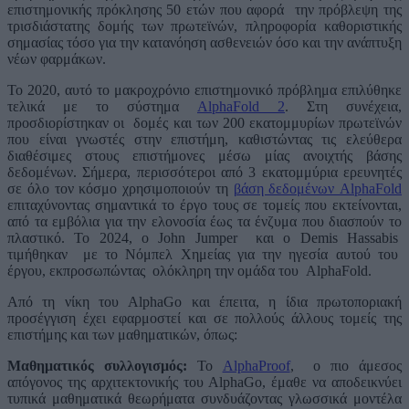
επιστημονικής πρόκλησης 50 ετών που αφορά την πρόβλεψη της
τρισδιάστατης δομής των πρωτεϊνών, πληροφορία καθοριστικής
σημασίας τόσο για την κατανόηση ασθενειών όσο και την ανάπτυξη
νέων φαρμάκων.
Το 2020, αυτό το μακροχρόνιο επιστημονικό πρόβλημα επιλύθηκε
τελικά με το σύστημα
AlphaFold 2
. Στη συνέχεια,
προσδιορίστηκαν οι δομές και των 200 εκατομμυρίων πρωτεϊνών
που είναι γνωστές στην επιστήμη, καθιστώντας τις ελεύθερα
διαθέσιμες στους επιστήμονες μέσω μίας ανοιχτής βάσης
δεδομένων. Σήμερα, περισσότεροι από 3 εκατομμύρια ερευνητές
σε όλο τον κόσμο χρησιμοποιούν τη
βάση δεδομένων AlphaFold
επιταχύνοντας σημαντικά το έργο τους σε τομείς που εκτείνονται,
από τα εμβόλια για την ελονοσία έως τα ένζυμα που διασπούν το
πλαστικό. Το 2024, ο John Jumper και ο Demis Hassabis
τιμήθηκαν με το Νόμπελ Χημείας για την ηγεσία αυτού του
έργου, εκπροσωπώντας ολόκληρη την ομάδα του AlphaFold.
Από τη νίκη του AlphaGo και έπειτα, η ίδια πρωτοποριακή
προσέγγιση έχει εφαρμοστεί και σε πολλούς άλλους τομείς της
επιστήμης και των μαθηματικών, όπως:
Μαθηματικός συλλογισμός:
Το
AlphaProof
,
ο πιο άμεσος
απόγονος της αρχιτεκτονικής του AlphaGo, έμαθε να αποδεικνύει
τυπικά μαθηματικά θεωρήματα συνδυάζοντας γλωσσικά μοντέλα