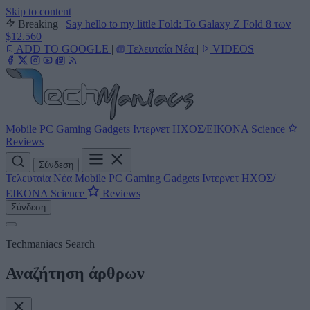
Skip to content
Breaking
|
Say hello to my little Fold: Το Galaxy Z Fold 8 των
$12.560
ADD TO GOOGLE
|
Τελευταία Νέα
|
VIDEOS
Mobile
PC
Gaming
Gadgets
Ιντερνετ
ΗΧΟΣ/ΕΙΚΟΝΑ
Science
Reviews
Σύνδεση
Τελευταία Νέα
Mobile
PC
Gaming
Gadgets
Ιντερνετ
ΗΧΟΣ/
ΕΙΚΟΝΑ
Science
Reviews
Σύνδεση
Techmaniacs Search
Αναζήτηση άρθρων