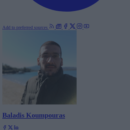
Add to preferred sources
Baladis Koumpouras