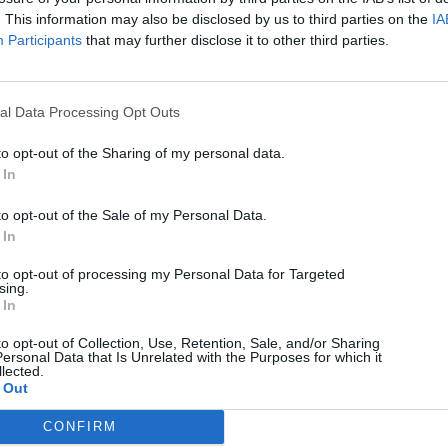
. This information may also be disclosed by us to third parties on the
IA
Participants
that may further disclose it to other third parties.
al Data Processing Opt Outs
to opt-out of the Sharing of my personal data.
Δημήτρης Σερβέτης
 In
to opt-out of the Sale of my Personal Data.
 In
Hello Techmaniacs... Δημήτρης εδώ, ο Junior!!! Από μικρή ηλικία,
θυμάμαι τον εαυτό μου να έχει μια ξεχωριστή άνεση με τις
ηλεκτρονικές συσκευές. Τώρα είμαι 20 ετών και κάνω το όνειρο
to opt-out of processing my Personal Data for Targeted
sing.
μου πραγματικότητα σπουδάζοντας Computer Engineering!
 In
Διάβασμα, διαγωνίσματα και εξετάσεις, έχουν περιορίσει τον
ελεύθερο μου χρόνο, όταν όμως κάνεις αυτό που αγαπάς, και πόσο
to opt-out of Collection, Use, Retention, Sale, and/or Sharing
μάλλον όταν το σπουδάζεις, απολαμβάνεις κάθε στιγμή.
ersonal Data that Is Unrelated with the Purposes for which it
lected.
Tags:
Android Stats
 Out
No comments
CONFIRM