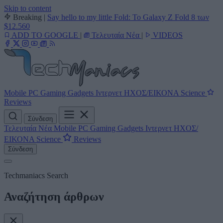
Skip to content
Breaking
|
Say hello to my little Fold: Το Galaxy Z Fold 8 των
$12.560
ADD TO GOOGLE
|
Τελευταία Νέα
|
VIDEOS
Mobile
PC
Gaming
Gadgets
Ιντερνετ
ΗΧΟΣ/ΕΙΚΟΝΑ
Science
Reviews
Σύνδεση
Τελευταία Νέα
Mobile
PC
Gaming
Gadgets
Ιντερνετ
ΗΧΟΣ/
ΕΙΚΟΝΑ
Science
Reviews
Σύνδεση
Techmaniacs Search
Αναζήτηση άρθρων