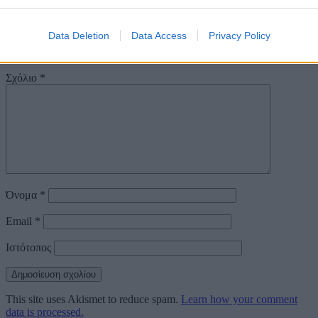
Αφήστε μια απάντηση
Data Deletion
Data Access
Privacy Policy
Η ηλ. διεύθυνση σας δεν δημοσιεύεται.
Τα υποχρεωτικά πεδία
σημειώνονται με
*
Σχόλιο
*
Όνομα
*
Email
*
Ιστότοπος
This site uses Akismet to reduce spam.
Learn how your comment
data is processed.