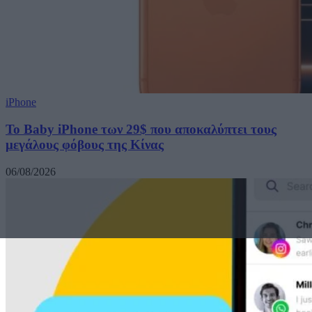
iPhone
Το Baby iPhone των 29$ που αποκαλύπτει τους
μεγάλους φόβους της Κίνας
06/08/2026