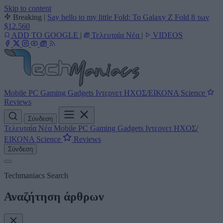
Skip to content
Breaking
|
Say hello to my little Fold: Το Galaxy Z Fold 8 των
$12.560
ADD TO GOOGLE
|
Τελευταία Νέα
|
VIDEOS
Mobile
PC
Gaming
Gadgets
Ιντερνετ
ΗΧΟΣ/ΕΙΚΟΝΑ
Science
Reviews
Σύνδεση
Τελευταία Νέα
Mobile
PC
Gaming
Gadgets
Ιντερνετ
ΗΧΟΣ/
ΕΙΚΟΝΑ
Science
Reviews
Σύνδεση
Techmaniacs Search
Αναζήτηση άρθρων