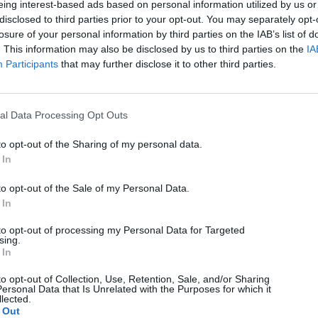
eing interest-based ads based on personal information utilized by us or
ταχυτήτων κινητής
disclosed to third parties prior to your opt-out. You may separately opt-
losure of your personal information by third parties on the IAB’s list of
05/08/2026
. This information may also be disclosed by us to third parties on the
IA
Participants
that may further disclose it to other third parties.
Techmaniacs Originals
Reviews
al Data Processing Opt Outs
Unboxing.
to opt-out of the Sharing of my personal data.
Honest, direct, and hands-on. We benchmark, test, and daily-drive
 In
the latest tech so you know what is actually worth your money.
to opt-out of the Sale of my Personal Data.
Subscribe to Channel
 In
Swipe Reviews
to opt-out of processing my Personal Data for Targeted
sing.
 In
to opt-out of Collection, Use, Retention, Sale, and/or Sharing
ersonal Data that Is Unrelated with the Purposes for which it
lected.
 Out