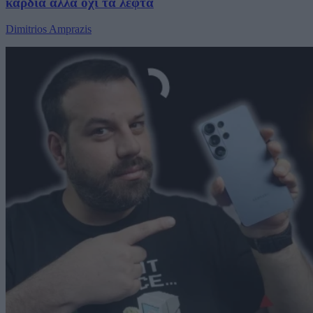
καρδιά αλλά όχι τα λεφτά
Dimitrios Amprazis