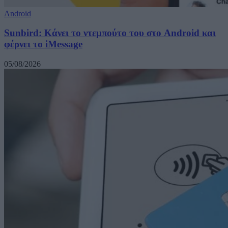
Android
Sunbird: Κάνει το ντεμπούτο του στο Android και
φέρνει το iMessage
05/08/2026