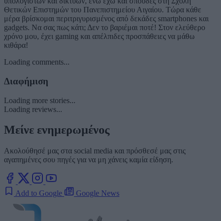
υπολογιστών και δικτύων, ενώ έχω και σπουδές στη Σχολή
Θετικών Επιστημών του Πανεπιστημείου Αιγαίου. Τώρα κάθε
μέρα βρίσκομαι περιτριγυρισμένος από δεκάδες smartphones και
gadgets. Να σας πως κάτι; Δεν το βαριέμαι ποτέ! Στον ελεύθερο
χρόνο μου, έχει gaming και απέλπιδες προσπάθειες να μάθω
κιθάρα!
Loading comments...
Διαφήμιση
Loading more stories...
Loading reviews...
Μείνε ενημερωμένος
Ακολούθησέ μας στα social media και πρόσθεσέ μας στις
αγαπημένες σου πηγές για να μη χάνεις καμία είδηση.
Add to Google
Google News