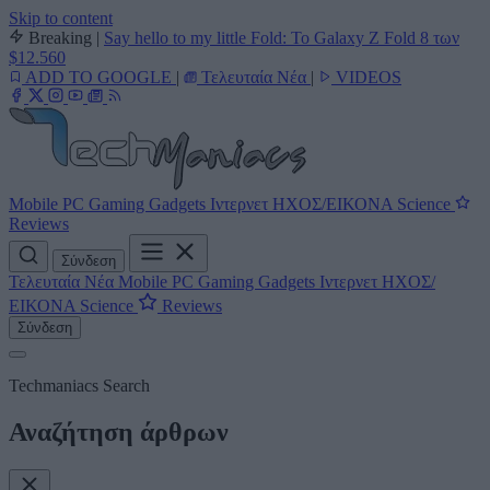
Skip to content
Breaking
|
Say hello to my little Fold: Το Galaxy Z Fold 8 των
$12.560
ADD TO GOOGLE
|
Τελευταία Νέα
|
VIDEOS
Mobile
PC
Gaming
Gadgets
Ιντερνετ
ΗΧΟΣ/ΕΙΚΟΝΑ
Science
Reviews
Σύνδεση
Τελευταία Νέα
Mobile
PC
Gaming
Gadgets
Ιντερνετ
ΗΧΟΣ/
ΕΙΚΟΝΑ
Science
Reviews
Σύνδεση
Techmaniacs Search
Αναζήτηση άρθρων