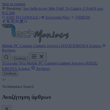
Skip to content
Breaking
|
Say hello to my little Fold: Το Galaxy Z Fold 8 των
$12.560
ADD TO GOOGLE
|
Τελευταία Νέα
|
VIDEOS
Mobile
PC
Gaming
Gadgets
Ιντερνετ
ΗΧΟΣ/ΕΙΚΟΝΑ
Science
Reviews
Σύνδεση
Τελευταία Νέα
Mobile
PC
Gaming
Gadgets
Ιντερνετ
ΗΧΟΣ/
ΕΙΚΟΝΑ
Science
Reviews
Σύνδεση
Techmaniacs Search
Αναζήτηση άρθρων