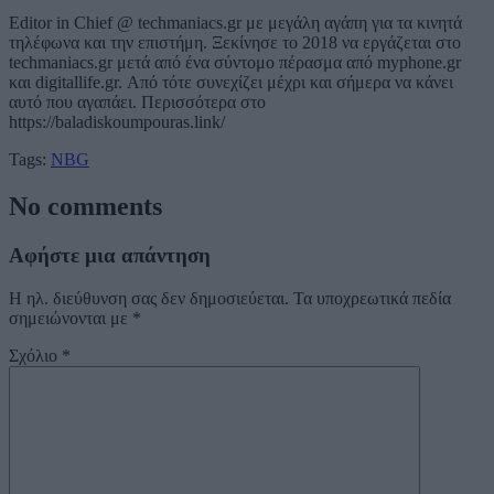
Editor in Chief @ techmaniacs.gr με μεγάλη αγάπη για τα κινητά
τηλέφωνα και την επιστήμη. Ξεκίνησε το 2018 να εργάζεται στο
techmaniacs.gr μετά από ένα σύντομο πέρασμα από myphone.gr
και digitallife.gr. Από τότε συνεχίζει μέχρι και σήμερα να κάνει
αυτό που αγαπάει. Περισσότερα στο
https://baladiskoumpouras.link/
Tags:
NBG
No comments
Αφήστε μια απάντηση
Η ηλ. διεύθυνση σας δεν δημοσιεύεται.
Τα υποχρεωτικά πεδία
σημειώνονται με
*
Σχόλιο
*