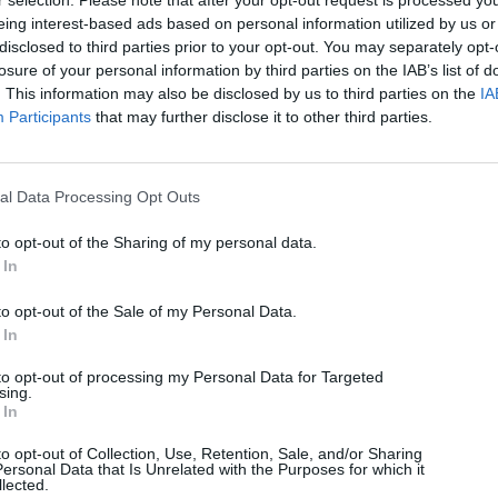
Άμεση αντικατάσταση της παλαιάς ταυτότητας για
eing interest-based ads based on personal information utilized by us or
αυτούς τους πολίτες
disclosed to third parties prior to your opt-out. You may separately opt-
losure of your personal information by third parties on the IAB’s list of
07/08/2026
. This information may also be disclosed by us to third parties on the
IA
Participants
that may further disclose it to other third parties.
al Data Processing Opt Outs
to opt-out of the Sharing of my personal data.
 In
to opt-out of the Sale of my Personal Data.
 In
to opt-out of processing my Personal Data for Targeted
sing.
 In
to opt-out of Collection, Use, Retention, Sale, and/or Sharing
ersonal Data that Is Unrelated with the Purposes for which it
lected.