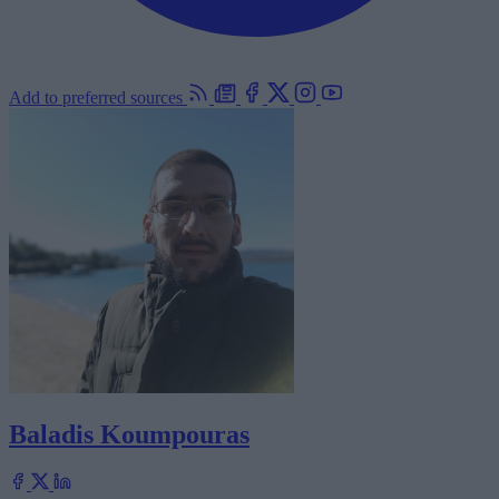
Add to preferred sources
Baladis Koumpouras