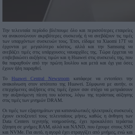
Την τελευταία περίοδο βλέπουμε όλο και περισσότερες εταιρείες
να ανακοινώνουν ακριβότερες συσκευής ή να ανεβάζουν τις τιμές
των υπαρχόντων συσκευών τους. Έτσι, είδαμε τα Xiaomi 17T να
έρχονται με μεγαλύτερο κόστος, αλλά και την Samsung να
ανεβάζει τιμές στις υπάρχουσες ναυαρχίδες της. Τώρα έρχεται να
επιβεβαιώσει αυξήσεις τιμών και η Huawei στις συσκευές της, που
θα παραχθούν από την πρώτη Ιουλίου και μετά και όχι για όσες
έχουν ήδη παραχθεί.
Το
Huawei Central Newsroom
κατάφερε να εντοπίσει την
ανακοίνωση στον ιστότοπο της Huawei. Σύμφωνα με αυτήν, οι
επερχόμενες αυξήσεις στις τιμές έχουν σαν στόχο να μετριάσουν
την αυξανόμενη πίεση του κόστος, λόγω της τεράστιας αύξησης
στις τιμές των μνημών DRAM.
Οι τιμές των εξαρτημάτων για καταναλωτικές ηλεκτρικές συσκευές
έχουν εκτοξευτεί τους τελευταίους μήνες, καθώς η άνθηση των
Data Centers τεχνητής νοημοσύνης, έχει προκαλέσει τεράστια
ζήτηση σε μνήμες RAM, αλλά και NAND, που έχουμε στους SSD
και NVMe. Για αυτό, η αγορά έχει στραγγίζει από μνήμες, ενώ και