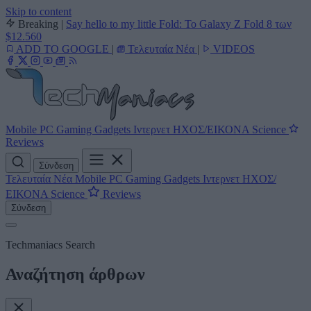
Skip to content
Breaking
|
Say hello to my little Fold: Το Galaxy Z Fold 8 των
$12.560
ADD TO GOOGLE
|
Τελευταία Νέα
|
VIDEOS
Mobile
PC
Gaming
Gadgets
Ιντερνετ
ΗΧΟΣ/ΕΙΚΟΝΑ
Science
Reviews
Σύνδεση
Τελευταία Νέα
Mobile
PC
Gaming
Gadgets
Ιντερνετ
ΗΧΟΣ/
ΕΙΚΟΝΑ
Science
Reviews
Σύνδεση
Techmaniacs Search
Αναζήτηση άρθρων