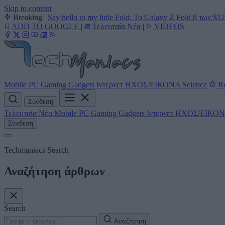
Skip to content
Breaking
|
Say hello to my little Fold: Το Galaxy Z Fold 8 των $1
ADD TO GOOGLE
|
Τελευταία Νέα
|
VIDEOS
Mobile
PC
Gaming
Gadgets
Ιντερνετ
ΗΧΟΣ/ΕΙΚΟΝΑ
Science
Re
Σύνδεση
Τελευταία Νέα
Mobile
PC
Gaming
Gadgets
Ιντερνετ
ΗΧΟΣ/ΕΙΚΟ
Σύνδεση
Techmaniacs Search
Αναζήτηση άρθρων
Search
Αναζήτηση