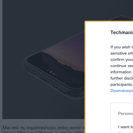
Techmani
If you wish 
sensitive in
confirm you
continue se
information 
further disc
participants
Downstream 
Persona
I want t
Μια από τις σημαντικότερες αιτίες αυτού του προβλήματος είναι η
όπως η Vivo και η Huawei, οι οποίες ειδικεύονται στην παραγωγή συ