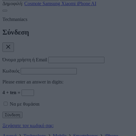
Δημοφιλή:
Cosmote
Samsung
Xiaomi
iPhone
AI
Techmaniacs
Σύνδεση
Όνομα χρήστη ή Email
Κωδικός
Please enter an answer in digits:
4 + ten =
Να με θυμάσαι
Ξεχάσατε τον κωδικό σας;
Αρχική
Technology
Mobile
Smartphones
iPhone