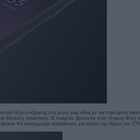
τικό θέμα συζήτησης στις μέρες μας, ιδίως με την επικείμενη παρου
ια δύσκολη κατάσταση. Η εταιρεία, βρίσκεται στην τέταρτη θέση 
λήθηκαν 9.6 εκατομμύρια smartphones, μια πτώση της τάξεως του 27%