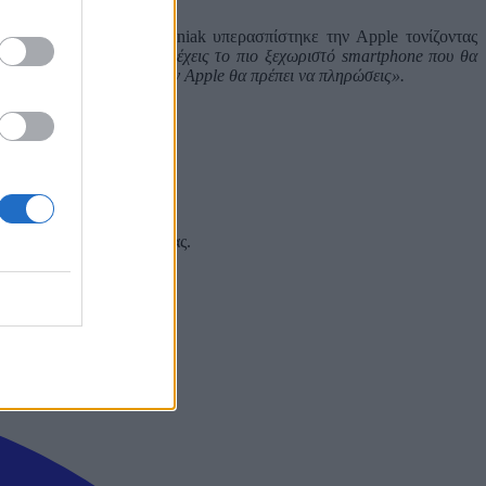
ουάν της Κίνας, ο Wozniak υπερασπίστηκε την Apple τονίζοντας
υγκεκριμένη αγορά, αλλά έχεις το πιο ξεχωριστό smartphone που θα
ικές. Αλλά όταν αγαπάς την Apple θα πρέπει να πληρώσεις».
000 δολάρια.
 και στα social media σας.