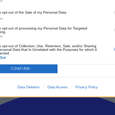
In
υς στα πλαίσια ενός event τεχνητής νοημοσύνης στην πόλη Ντονγκ
o opt-out of the Sale of my Personal Data.
 ποιότητα. Μπορεί δηλαδή να μην έχεις το μεγαλύτερο μερίδιο στη σ
ρία. Τα προϊόντα της Apple είναι ασφαλή και οι τιμές είναι εξωπραγματ
In
ου iPhone 8, σύμφωνα με κάποιους αναλυτές, είναι τουλάχιστον τα 1.
to opt-out of processing my Personal Data for Targeted
ing.
In
o opt-out of Collection, Use, Retention, Sale, and/or Sharing
ersonal Data that Is Unrelated with the Purposes for which it
lected.
ρώτοι όλα τα τεχνολογικά νέα, ή προσθέστε μας στον RSS feed reader
Out
CONFIRM
Data Deletion
Data Access
Privacy Policy