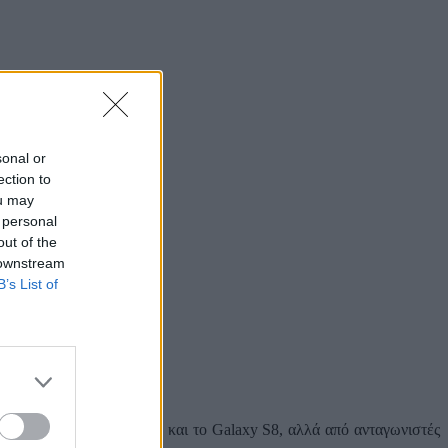
sonal or
ection to
ou may
 personal
out of the
 downstream
B’s List of
σμό, όχι από την Samsung και το Galaxy S8, αλλά από ανταγωνιστές