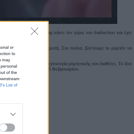
. Το βίντεο της επίθεσης κάνει τον γύρω του διαδικτύου και έχει
sonal or
πράγματα πάρουν άσχημη τροπή. Στα πλάνα, βλέπουμε το ρομπότ να
ection to
ou may
ωστή για την προηγμένη τεχνολογία ρομποτικής που διαθέτει. Το ίδιο
 personal
 Φαναριών Taishan, στις 15 Φεβρουαρίου.
out of the
 downstream
B’s List of