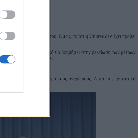
ς πως ίσως σκόνταψε κάπου. Όμως, το ότι η Unitree δεν έχει προβεί
υν πως αυτό το περιστατικό θα βοηθήσει στην βελτίωση των μέτρων
ο λογισμικό του AI ρομπότ.
ακτική
 και θέτουν κινδύνους για τους ανθρώπους. Αυτά τα περιστατικά