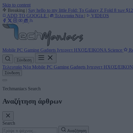
Skip to content
Breaking
|
Say hello to my little Fold: Το Galaxy Z Fold 8 των $1
ADD TO GOOGLE
|
Τελευταία Νέα
|
VIDEOS
Mobile
PC
Gaming
Gadgets
Ιντερνετ
ΗΧΟΣ/ΕΙΚΟΝΑ
Science
Re
Σύνδεση
Τελευταία Νέα
Mobile
PC
Gaming
Gadgets
Ιντερνετ
ΗΧΟΣ/ΕΙΚΟ
Σύνδεση
Techmaniacs Search
Αναζήτηση άρθρων
Search
Αναζήτηση