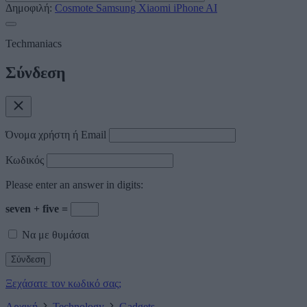
Δημοφιλή:
Cosmote
Samsung
Xiaomi
iPhone
AI
Techmaniacs
Σύνδεση
Όνομα χρήστη ή Email
Κωδικός
Please enter an answer in digits:
seven + five =
Να με θυμάσαι
Ξεχάσατε τον κωδικό σας;
Αρχική
Technology
Gadgets