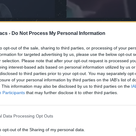
καθώς ένα ρομπότ τεχνητής νοημοσύνης (AI) επιτέθηκε σε ανθρώπους
acs -
Do Not Process My Personal Information
ή νοημοσύνη που ενσωματώνεται σε μηχανές.
to opt-out of the sale, sharing to third parties, or processing of your per
υ βρισκόταν εκεί και ευτυχώς το σταμάτησαν οι φρουροί πριν τα 
ουν οι φρουροί που ήταν στο σημείο.
formation for targeted advertising by us, please use the below opt-out s
r selection. Please note that after your opt-out request is processed y
 ανθρωποειδές ρομπότ της Unitree Robotics, μια κινεζική εταιρεία γν
eing interest-based ads based on personal information utilized by us or
σιας επίδειξης των νέων τεχνολογιών, κατά τη διάρκεια του Φεστιβάλ
disclosed to third parties prior to your opt-out. You may separately opt-
losure of your personal information by third parties on the IAB’s list of
. This information may also be disclosed by us to third parties on the
IA
Participants
that may further disclose it to other third parties.
l Data Processing Opt Outs
o opt-out of the Sharing of my personal data.