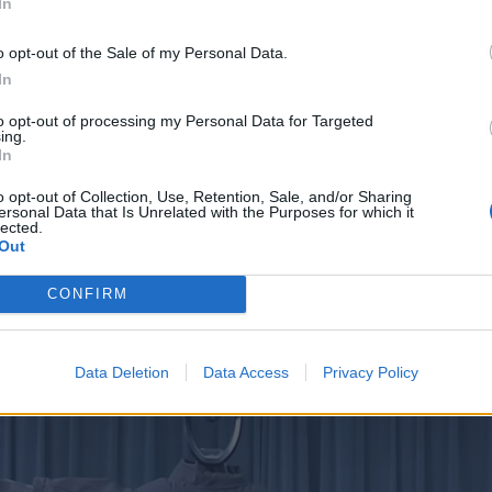
In
o opt-out of the Sale of my Personal Data.
In
to opt-out of processing my Personal Data for Targeted
κή πράξη, ενώ άλλοι έσπευσαν να δικαιολογήσουν το ρομπότ, λέγοντα
ing.
In
 πως το ρομπότ είχε περάσει τις δοκιμές χωρίς προβλήματα. Πιστεύο
o opt-out of Collection, Use, Retention, Sale, and/or Sharing
παρούσα φάση, οι δηλώσεις για το θέμα αναφέρουν δυσλειτουργία στ
ersonal Data that Is Unrelated with the Purposes for which it
lected.
η viral εφαρμογή γκρεμίζει τα Google Maps ως η καλύτερη εναλλ
Out
εριπτώσεις όπου τα ρομπότ με τεχνητή νοημοσύνη δυσλειτουργούσαν
CONFIRM
ίναι αυτά τα προηγμένα μηχανήματα για δημόσια αλληλεπίδραση.
Data Deletion
Data Access
Privacy Policy