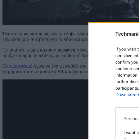
Ένα σοκαριστικό περιστατικό έλαβε χώρα σε φεστιβάλ της Κίνας, 
Techmani
ξεκινήσει μια συζήτηση για το πόσο ασφαλή είναι τελικά η τεχνητ
If you wish 
Το ρομπότ, χωρίς κάποιον προφανή λόγο, επιτέθηκε στο κοινό πο
πετάγεται προς το πλήθος, με επιθετική διάθεση, πριν το συγκρατήσ
sensitive in
confirm you
Το
περιστατικό
έγινε σε ένα φεστιβάλ στο Taishan της Κίνας, με ένα
continue se
το ρομπότ ήταν το μοντέλο H1 και βρισκόταν εκεί στα πλαίσια δημό
information 
further disc
participants
Downstream 
Persona
I want t