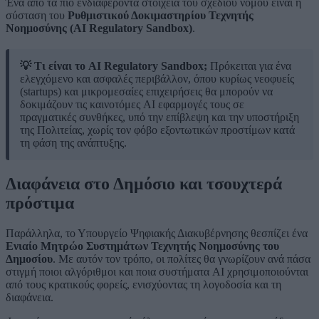
Ένα από τα πιο ενδιαφέροντα στοιχεία του σχεδίου νόμου είναι η
σύσταση του
Ρυθμιστικού Δοκιμαστηρίου Τεχνητής
Νοημοσύνης (AI Regulatory Sandbox)
.
💡 Τι είναι το AI Regulatory Sandbox;
Πρόκειται για ένα
ελεγχόμενο και ασφαλές περιβάλλον, όπου κυρίως νεοφυείς
(startups) και μικρομεσαίες επιχειρήσεις θα μπορούν να
δοκιμάζουν τις καινοτόμες AI εφαρμογές τους σε
πραγματικές συνθήκες, υπό την επίβλεψη και την υποστήριξη
της Πολιτείας, χωρίς τον φόβο εξοντωτικών προστίμων κατά
τη φάση της ανάπτυξης.
Διαφάνεια στο Δημόσιο και τσουχτερά
πρόστιμα
Παράλληλα, το Υπουργείο Ψηφιακής Διακυβέρνησης θεσπίζει ένα
Ενιαίο Μητρώο Συστημάτων Τεχνητής Νοημοσύνης του
Δημοσίου
. Με αυτόν τον τρόπο, οι πολίτες θα γνωρίζουν ανά πάσα
στιγμή ποιοι αλγόριθμοι και ποια συστήματα AI χρησιμοποιούνται
από τους κρατικούς φορείς, ενισχύοντας τη λογοδοσία και τη
διαφάνεια.