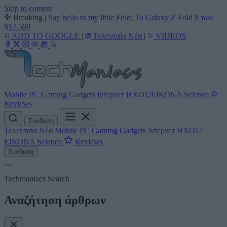
Skip to content
Breaking
|
Say hello to my little Fold: Το Galaxy Z Fold 8 των
$12.560
ADD TO GOOGLE
|
Τελευταία Νέα
|
VIDEOS
Mobile
PC
Gaming
Gadgets
Ιντερνετ
ΗΧΟΣ/ΕΙΚΟΝΑ
Science
Reviews
Σύνδεση
Τελευταία Νέα
Mobile
PC
Gaming
Gadgets
Ιντερνετ
ΗΧΟΣ/
ΕΙΚΟΝΑ
Science
Reviews
Σύνδεση
Techmaniacs Search
Αναζήτηση άρθρων