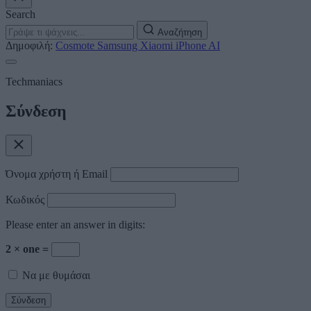
Search
Αναζήτηση
Δημοφιλή:
Cosmote
Samsung
Xiaomi
iPhone
AI
Techmaniacs
Σύνδεση
Όνομα χρήστη ή Email
Κωδικός
Please enter an answer in digits:
2 × one =
Να με θυμάσαι