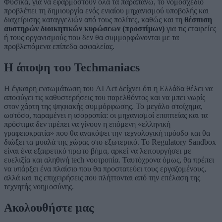
Φυσικά, για να εφαρμοστούν όλα τα παραπάνω, το νομοσχέδιο
προβλέπει τη δημιουργία ενός ενιαίου μηχανισμού υποβολής και
διαχείρισης καταγγελιών από τους πολίτες, καθώς και τη
θέσπιση
αυστηρών διοικητικών κυρώσεων (προστίμων)
για τις εταιρείες
ή τους οργανισμούς που δεν θα συμμορφώνονται με τα
προβλεπόμενα επίπεδα ασφαλείας.
Η άποψη του Techmaniacs
Η έγκαιρη ενσωμάτωση του AI Act δείχνει ότι η Ελλάδα θέλει να
αποφύγει τις καθυστερήσεις του παρελθόντος και να μπει νωρίς
στον χάρτη της ψηφιακής συμμόρφωσης. Το μεγάλο στοίχημα,
ωστόσο, παραμένει η ισορροπία: οι μηχανισμοί εποπτείας και τα
πρόστιμα δεν πρέπει να γίνουν η επόμενη «ελληνική
γραφειοκρατία» που θα ανακόψει την τεχνολογική πρόοδο και θα
διώξει τα μυαλά της χώρας στο εξωτερικό. Το Regulatory Sandbox
είναι ένα εξαιρετικό πρώτο βήμα, αρκεί να λειτουργήσει με
ευελιξία και αληθινή tech νοοτροπία. Ταυτόχρονα όμως, θα πρέπει
να υπάρξει ένα πλαίσιο που θα προστατεύει τους εργαζομένους,
αλλά και τις επιχειρήσεις που πλήττονται από την επέλαση της
τεχνητής νοημοσύνης.
Ακολουθήστε μας