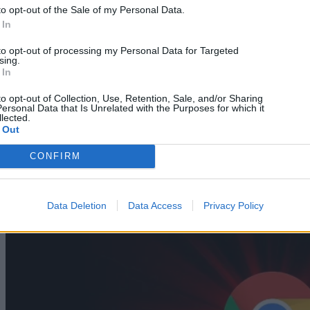
to opt-out of the Sale of my Personal Data.
 In
to opt-out of processing my Personal Data for Targeted
sing.
 In
Mobile
to opt-out of Collection, Use, Retention, Sale, and/or Sharing
Μπλόκο στις ανέπαφες πληρωμές: Η ενημέρωση των
ersonal Data that Is Unrelated with the Purposes for which it
lected.
Play Services χτυπά κινέζικα Xiaomi, Vivo, Oppo &
 Out
OnePlus
CONFIRM
06/08/2026
Data Deletion
Data Access
Privacy Policy