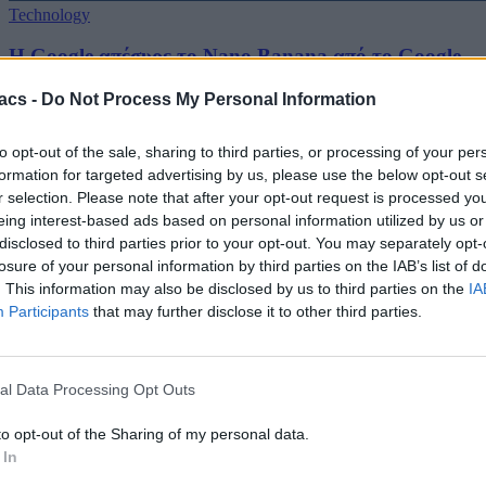
Technology
Η Google απέσυρε το Nano Banana από το Google
Earth μετά τις ανησυχίες για παραπληροφόρηση
acs -
Do Not Process My Personal Information
06/08/2026
to opt-out of the sale, sharing to third parties, or processing of your per
formation for targeted advertising by us, please use the below opt-out s
r selection. Please note that after your opt-out request is processed y
eing interest-based ads based on personal information utilized by us or
disclosed to third parties prior to your opt-out. You may separately opt-
losure of your personal information by third parties on the IAB’s list of
. This information may also be disclosed by us to third parties on the
IA
Participants
that may further disclose it to other third parties.
al Data Processing Opt Outs
to opt-out of the Sharing of my personal data.
 In