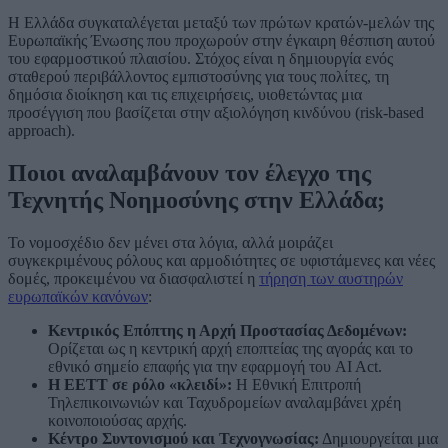
Η Ελλάδα συγκαταλέγεται μεταξύ των πρώτων κρατών-μελών της
Ευρωπαϊκής Ένωσης που προχωρούν στην έγκαιρη θέσπιση αυτού
του εφαρμοστικού πλαισίου. Στόχος είναι η δημιουργία ενός
σταθερού περιβάλλοντος εμπιστοσύνης για τους πολίτες, τη
δημόσια διοίκηση και τις επιχειρήσεις, υιοθετώντας μια
προσέγγιση που βασίζεται στην αξιολόγηση κινδύνου (risk-based
approach).
Ποιοι αναλαμβάνουν τον έλεγχο της
Τεχνητής Νοημοσύνης στην Ελλάδα;
Το νομοσχέδιο δεν μένει στα λόγια, αλλά μοιράζει
συγκεκριμένους ρόλους και αρμοδιότητες σε υφιστάμενες και νέες
δομές, προκειμένου να διασφαλιστεί η
τήρηση των αυστηρών
ευρωπαϊκών κανόνων
:
Κεντρικός Επόπτης η Αρχή Προστασίας Δεδομένων:
Ορίζεται ως η κεντρική αρχή εποπτείας της αγοράς και το
εθνικό σημείο επαφής για την εφαρμογή του AI Act.
Η ΕΕΤΤ σε ρόλο «κλειδί»:
Η Εθνική Επιτροπή
Τηλεπικοινωνιών και Ταχυδρομείων αναλαμβάνει χρέη
κοινοποιούσας αρχής.
Κέντρο Συντονισμού και Τεχνογνωσίας:
Δημιουργείται μια