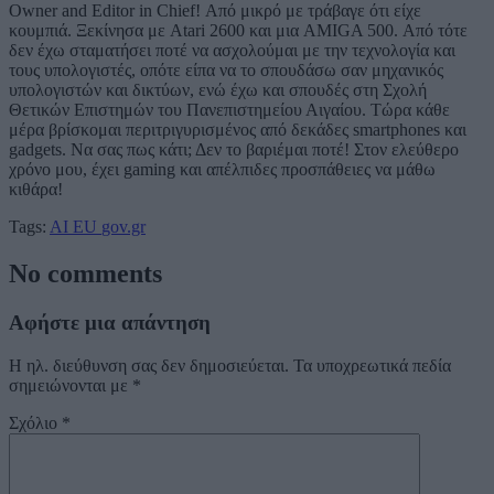
Owner and Editor in Chief! Από μικρό με τράβαγε ότι είχε
κουμπιά. Ξεκίνησα με Atari 2600 και μια AMIGA 500. Από τότε
δεν έχω σταματήσει ποτέ να ασχολούμαι με την τεχνολογία και
τους υπολογιστές, οπότε είπα να το σπουδάσω σαν μηχανικός
υπολογιστών και δικτύων, ενώ έχω και σπουδές στη Σχολή
Θετικών Επιστημών του Πανεπιστημείου Αιγαίου. Τώρα κάθε
μέρα βρίσκομαι περιτριγυρισμένος από δεκάδες smartphones και
gadgets. Να σας πως κάτι; Δεν το βαριέμαι ποτέ! Στον ελεύθερο
χρόνο μου, έχει gaming και απέλπιδες προσπάθειες να μάθω
κιθάρα!
Tags:
AI
EU
gov.gr
No comments
Αφήστε μια απάντηση
Η ηλ. διεύθυνση σας δεν δημοσιεύεται.
Τα υποχρεωτικά πεδία
σημειώνονται με
*
Σχόλιο
*