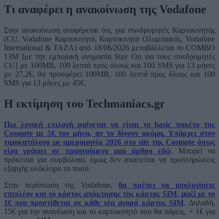
Τι αναφέρει η ανακοίνωση της Vodafone
Στην ανακοίνωση αναφέρεται ότι, για συνδρομητές Καρτοκινητής
(CU, Vodafone Καρτοκινητό, Καρτοκινητό Ολυμπιακός, Vodafone
International & ΤΑΖΑ) από 18/06/2026 μεταβάλλεται το COMBO
13M [με την εμπορική ονομασία Stay On για τους συνδρομητές
CU] με 100ΜΒ, 100 λεπτά προς όλους και 100 SMS για 13 μήνες
με 27,2€, θα προσφέρει 100ΜΒ, 100 λεπτά προς όλους και 100
SMS για 13 μήνες με 45€.
Η εκτίμηση του Techmaniacs.gr
Πιο λογική επιλογή φαίνεται να είναι το basic πακέτο της
Cosmote με 5€ τον μήνα, αν το δίνουν ακόμη. Υπάρχει στον
τιμοκατάλογο με ημερομηνία 2026 στο site της Cosmote όπως
είχα γράψει σε προηγούμενο μου άρθρο εδώ
. Μπορεί να
πρόκειται για συμβόλαιο, όμως δεν απαιτείται να προπληρώσεις
εξαρχής ολόκληρο το ποσό.
Στην περίπτωση της Vodafone,
θα πρέπει να υπολογίσεις
επιπλέον και το κόστος απόκτησης της κάρτας SIM, μαζί με το
1€ που προστίθεται σε κάθε νέα αγορά κάρτας SIM
. Δηλαδή,
15€ για την ανανέωση και το καρτοκινητό που θα πάρεις, + 1€ για