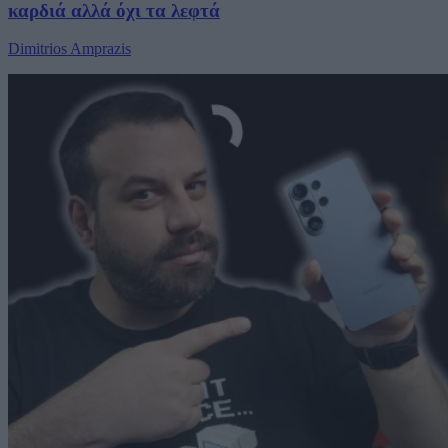
καρδιά αλλά όχι τα λεφτά
Dimitrios Amprazis