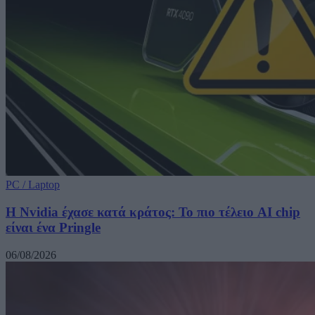
PC / Laptop
Η Nvidia έχασε κατά κράτος: Το πιο τέλειο AI chip
είναι ένα Pringle
06/08/2026