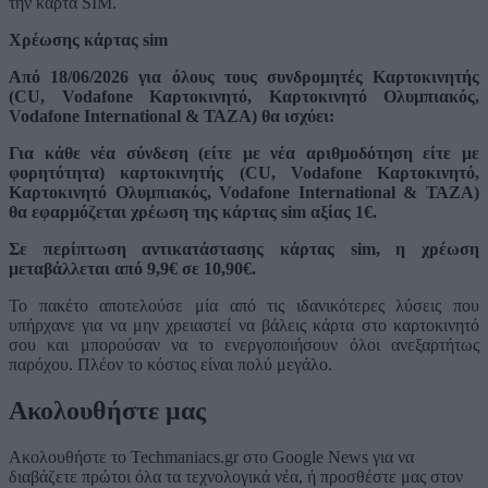
την κάρτα SIM.
Χρέωσης κάρτας sim
Από 18/06/2026 για όλους τους συνδρομητές Καρτοκινητής
(CU, Vodafone Καρτοκινητό, Καρτοκινητό Ολυμπιακός,
Vodafone International & ΤΑΖΑ) θα ισχύει:
Για κάθε νέα σύνδεση (είτε με νέα αριθμοδότηση είτε με
φορητότητα) καρτοκινητής (CU, Vodafone Καρτοκινητό,
Καρτοκινητό Ολυμπιακός, Vodafone International & ΤΑΖΑ)
θα εφαρμόζεται χρέωση της κάρτας sim αξίας 1€.
Σε περίπτωση αντικατάστασης κάρτας sim, η χρέωση
μεταβάλλεται από 9,9€ σε 10,90€.
Το πακέτο αποτελούσε μία από τις ιδανικότερες λύσεις που
υπήρχανε για να μην χρειαστεί να βάλεις κάρτα στο καρτοκινητό
σου και μπορούσαν να το ενεργοποιήσουν όλοι ανεξαρτήτως
παρόχου. Πλέον το κόστος είναι πολύ μεγάλο.
Ακολουθήστε μας
Ακολουθήστε το Techmaniacs.gr στο Google News για να
διαβάζετε πρώτοι όλα τα τεχνολογικά νέα, ή προσθέστε μας στον