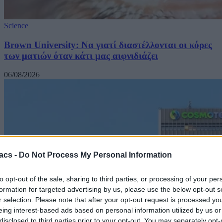
Science
Brown University: Να γιατί διαστέλλονται οι κόρες
των ματιών όταν κάτι μας αιφνιδιάζει
06/08/2026
acs -
Do Not Process My Personal Information
to opt-out of the sale, sharing to third parties, or processing of your per
formation for targeted advertising by us, please use the below opt-out s
r selection. Please note that after your opt-out request is processed y
eing interest-based ads based on personal information utilized by us or
disclosed to third parties prior to your opt-out. You may separately opt-