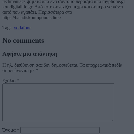
techmaniacs.gr μετά από ένα σύντομο πέρασμα από myphone.gr
και digitallife.gr. Από τότε συνεχίζει μέχρι και σήμερα να κάνει
αυτό που αγαπάει. Περισσότερα στο
https://baladiskoumpouras.link/
Tags:
vodafone
No comments
Αφήστε μια απάντηση
Η ηλ. διεύθυνση σας δεν δημοσιεύεται.
Τα υποχρεωτικά πεδία
σημειώνονται με
*
Σχόλιο
*
Όνομα
*