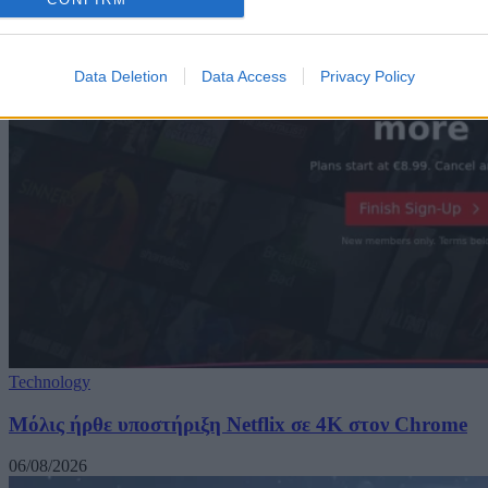
Data Deletion
Data Access
Privacy Policy
Technology
Μόλις ήρθε υποστήριξη Netflix σε 4K στον Chrome
06/08/2026