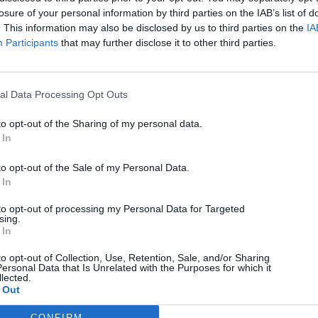
losure of your personal information by third parties on the IAB’s list of
. This information may also be disclosed by us to third parties on the
IA
Participants
that may further disclose it to other third parties.
al Data Processing Opt Outs
to opt-out of the Sharing of my personal data.
 In
Technology
to opt-out of the Sale of my Personal Data.
Cosmote: Αυτές είναι οι διαθέσιμες ταχύτητες σε
 In
FTTH
to opt-out of processing my Personal Data for Targeted
06/08/2026
sing.
 In
to opt-out of Collection, Use, Retention, Sale, and/or Sharing
ersonal Data that Is Unrelated with the Purposes for which it
lected.
 Out
CONFIRM