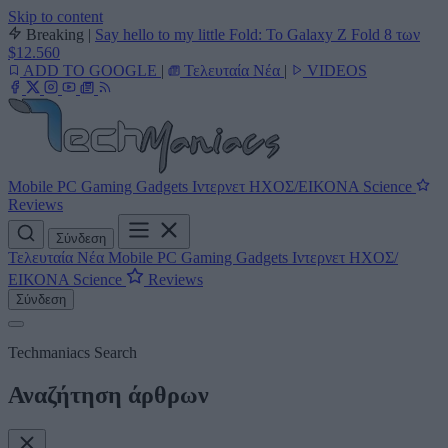
Skip to content
Breaking
|
Say hello to my little Fold: Το Galaxy Z Fold 8 των
$12.560
ADD TO GOOGLE
|
Τελευταία Νέα
|
VIDEOS
Mobile
PC
Gaming
Gadgets
Ιντερνετ
ΗΧΟΣ/ΕΙΚΟΝΑ
Science
Reviews
Σύνδεση
Τελευταία Νέα
Mobile
PC
Gaming
Gadgets
Ιντερνετ
ΗΧΟΣ/
ΕΙΚΟΝΑ
Science
Reviews
Σύνδεση
Techmaniacs Search
Αναζήτηση άρθρων