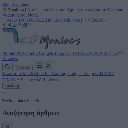
Skip to content
Breaking
|
Αυτές είναι όλες οι αυξήσεις του παγίου σε Cosmote,
Vodafone και Nova
ADD TO GOOGLE
|
Τελευταία Νέα
|
VIDEOS
Mobile
PC
Gaming
Gadgets
Ιντερνετ
ΗΧΟΣ/ΕΙΚΟΝΑ
Science
Reviews
Σύνδεση
Τελευταία Νέα
Mobile
PC
Gaming
Gadgets
Ιντερνετ
ΗΧΟΣ/
ΕΙΚΟΝΑ
Science
Reviews
Σύνδεση
Techmaniacs Search
Αναζήτηση άρθρων