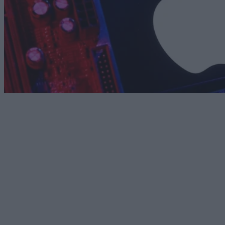
Technology
Η Apple ξεκίνησε τις δοκιμές κινέζικων μνημών για
τα iPhone και τα MacBooks
10/08/2026