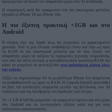
προκειμένου να δώσει τον απαραίτητο χώρο στα AI workloads.
Η στρατηγική αυτή θα εφαρμοστεί στα πιο οικονομικά μοντέλα,
δηλαδή το iPhone 18 και iPhone 18e.
Η πιο έξυπνη πρακτική +1GB και στο
Android
Η κίνηση εδώ της Apple ίσως θα μπορούσε να χαρακτηριστεί
χρυσάφι. Από τη μια πλευρά, αναβαθμίζει έστω και λίγο ως προς
τη RAM τα πιο οικονομικά μοντέλα για να τους δώσει τον
απαραίτητο χώρο να τρέξουν τις εφαρμογές τεχνητής νοημοσύνης,
ενώ από την άλλη πλευρά, η ασυνήθιστη αυτή ποσότητα RAM την
κάνει να μπορέσει να αντεπεξέλθει
στα αυξανόμενα κόστη λόγω
της κρίσης.
Αξίζει να σημειώσουμε ότι τα μεγαλύτερα iPhone δεν αναμένεται
να αναβαθμιστούν ως προς τη RAM. Η εταιρεία δηλαδή προσπαθεί
να βρει την κατάλληλη ισορροπία μεταξύ της βελτίωσης των AI
επιδόσεων και της διατήρησης του hardware υπό έλεγχο.
Το +1 GB RAM θα μπορούσε να εφαρμοστεί άριστα και στο χώρο
του Android και να λειτουργήσει εξίσου καλά και για τους
υπόλοιπους κατασκευαστές.