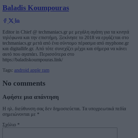
Baladis Koumpouras
Editor in Chief @ techmaniacs.gr με μεγάλη αγάπη για τα κινητά
τηλέφωνα και την επιστήμη. Ξεκίνησε το 2018 να εργάζεται στο
techmaniacs.gr μετά από ένα σύντομο πέρασμα από myphone.gr
και digitallife.gr. Από τότε συνεχίζει μέχρι και σήμερα να κάνει
αυτό που αγαπάει. Περισσότερα στο
https://baladiskoumpouras.link/
Tags:
android
apple
ram
No comments
Αφήστε μια απάντηση
Η ηλ. διεύθυνση σας δεν δημοσιεύεται.
Τα υποχρεωτικά πεδία
σημειώνονται με
*
Σχόλιο
*