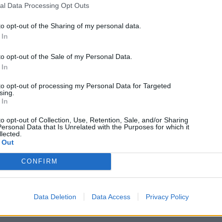
al Data Processing Opt Outs
to opt-out of the Sharing of my personal data.
 In
Dimitrios Amprazis
to opt-out of the Sale of my Personal Data.
 In
to opt-out of processing my Personal Data for Targeted
Owner and Editor in Chief! Από μικρό με τράβαγε ότι είχε
sing.
κουμπιά. Ξεκίνησα με Atari 2600 και μια AMIGA 500. Από τότε
 In
δεν έχω σταματήσει ποτέ να ασχολούμαι με την τεχνολογία και
τους υπολογιστές, οπότε είπα να το σπουδάσω σαν μηχανικός
to opt-out of Collection, Use, Retention, Sale, and/or Sharing
υπολογιστών και δικτύων, ενώ έχω και σπουδές στη Σχολή
ersonal Data that Is Unrelated with the Purposes for which it
Θετικών Επιστημών του Πανεπιστημείου Αιγαίου. Τώρα κάθε
lected.
μέρα βρίσκομαι περιτριγυρισμένος από δεκάδες smartphones και
 Out
gadgets. Να σας πως κάτι; Δεν το βαριέμαι ποτέ! Στον ελεύθερο
χρόνο μου, έχει gaming και απέλπιδες προσπάθειες να μάθω
CONFIRM
κιθάρα!
Tags:
android
Android Stats
lollipop
Data Deletion
Data Access
Privacy Policy
No comments