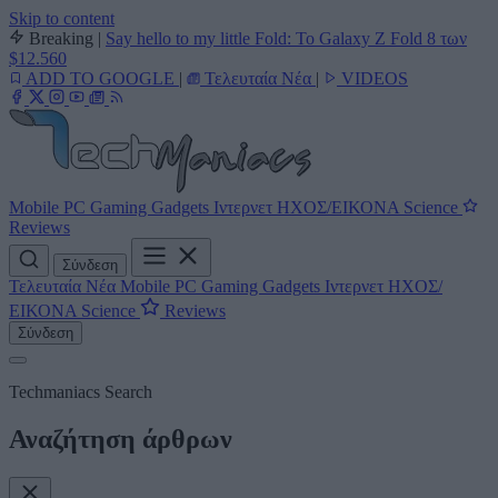
Skip to content
Breaking
|
Say hello to my little Fold: Το Galaxy Z Fold 8 των
$12.560
ADD TO GOOGLE
|
Τελευταία Νέα
|
VIDEOS
Mobile
PC
Gaming
Gadgets
Ιντερνετ
ΗΧΟΣ/ΕΙΚΟΝΑ
Science
Reviews
Σύνδεση
Τελευταία Νέα
Mobile
PC
Gaming
Gadgets
Ιντερνετ
ΗΧΟΣ/
ΕΙΚΟΝΑ
Science
Reviews
Σύνδεση
Techmaniacs Search
Αναζήτηση άρθρων